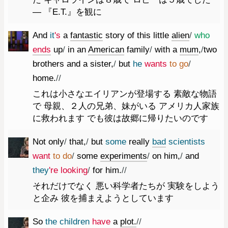
― 『E.T.』を観に
And
it
's
a
fantastic
story
of
this
little
alien
/
who
ends
up
/
in
an
American
family
/
with
a
mum
,
/
two
brothers
and
a
sister
,
/
but
he
wants
to
go
/
home.
//
これは小さなエイリアンが登場する 素敵な物語
で 母親、２人の兄弟、妹がいる アメリカ人家族
に救われます でも彼は故郷に帰りたいのです
Not
only
/
that
,
/
but
some
really
bad
scientists
want
to
do
/
some
experiments
/
on
him
,
/
and
they
're
looking
/
for
him.
//
それだけでなく 悪い科学者たちが 実験をしよう
と企み 彼を捕まえようとしています
So
the
children
have
a
plot.
//