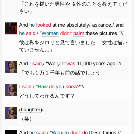
「これを描いた男性や 女性のことを教えてくだ
さい」
And
he
looked
at
me
absolutely
/
askance
,
/
and
he
said
,
/
"
Women
did
n't
paint
these
pictures.
"
//
彼は私をジロリと見て言いました 「女性は描い
ていませんよ」
And
I
said
,
/
"
Well
,
/
it
was
11
,
000
years
ago.
"
//
「でも１万１千年も前の話でしょう
I
said
,
/
"
How
do
you
know
?
"
//
どうしてわかるんです？」
(
Laughter
)
/
（笑）
And
he
said
,
/
"
Women
do
n't
do
these
things.
//