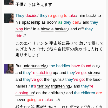
子供たちは考えます
They
decide
/
they
're
going
to
take
/
him
back
/
to
his
spaceship
as
soon
/
as
they
can
,
/
and
they
plop
him
/
in
a
bicycle
basket
,
/
and
off
/
they
ride.
//
このエイリアンを 宇宙船に乗せて 急いで帰して
あげようと それで彼を自転車の前カゴに入れて
走り出します
But
unfortunately
,
/
the
baddies
have
found
out
,
/
and
they
're
catching
up
/
and
they
've
got
sirens
/
and
they
've
got
their
guns
,
/
they
've
got
the
loud-
hailers
,
/
it
's
terribly
frightening
,
/
and
they
're
closing
up
/
on
the
children
,
/
and
the
children
are
never
going
to
make
/
it.
//
残念ながら悪者たちは これに気づいて追ってき