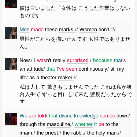
彼は言いました「女性は こうした作業はしない
ものです
Men
made
these
marks.
//
Women
don't.
"
//
男性がこれらを描いたんです 女性ではありませ
ん」
Now
,
/
I
was
n't
really
surprised
,
/
because
that
's
an
attitude
/
that
I
've
seen
continuously
/
all
my
life
/
as
a
theater
maker.
//
私は大して 驚きもしませんでした これは私が舞
台人生で ずっと目にして来た 態度だったからで
す
We
are
told
/
that
divine
knowledge
comes
down
/
through
the
masculine
,
/
whether
it
be
to
the
imam
,
/
the
priest
,
/
the
rabbi
,
/
the
holy
man.
//