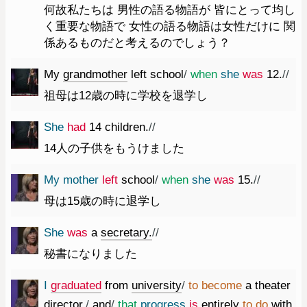
何故私たちは 男性の語る物語が 皆にとって均し
く重要な物語で 女性の語る物語は女性だけに 関
係あるものだと考えるのでしょう？
My
grandmother
left
school
/
when
she
was
12.
//
祖母は12歳の時に学校を退学し
She
had
14
children.
//
14人の子供をもうけました
My
mother
left
school
/
when
she
was
15.
//
母は15歳の時に退学し
She
was
a
secretary.
//
秘書になりました
I
graduated
from
university
/
to
become
a
theater
director
,
/
and
/
that
progress
is
entirely
to
do
with