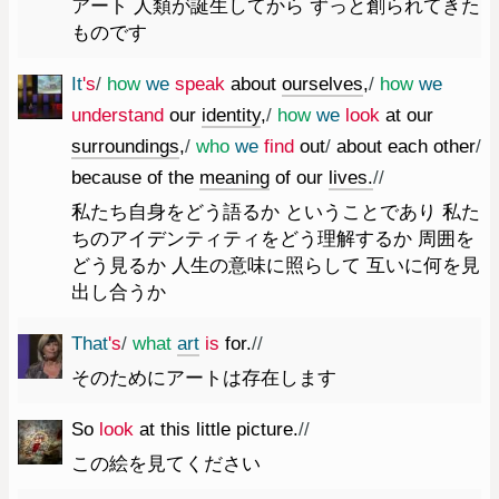
アート 人類が誕生してから ずっと創られてきた
ものです
It
's
/
how
we
speak
about
ourselves
,
/
how
we
understand
our
identity
,
/
how
we
look
at
our
surroundings
,
/
who
we
find
out
/
about
each
other
/
because
of
the
meaning
of
our
lives.
//
私たち自身をどう語るか ということであり 私た
ちのアイデンティティをどう理解するか 周囲を
どう見るか 人生の意味に照らして 互いに何を見
出し合うか
That
's
/
what
art
is
for.
//
そのためにアートは存在します
So
look
at
this
little
picture.
//
この絵を見てください