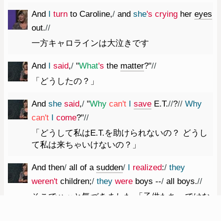
And
I
turn
to
Caroline
,
/
and
she
's
crying
her
eyes
out.
//
一方キャロラインは大泣きです
And
I
said
,
/
"
What
's
the
matter
?
"
//
「どうしたの？」
And
she
said
,
/
"
Why
ca
n't
I
save
E.T.
//
?
//
Why
ca
n't
I
come
?
"
//
「どうして私はE.T.を助けられないの？ どうし
て私は来ちゃいけないの？」
And
then
/
all
of
a
sudden
/
I
realized
:
/
they
were
n't
children
;
/
they
were
boys
--
/
all
boys.
//
そこでハッと気づきました 「子供たち」ではな
かったのです 彼らは全員 ― 全員が男の子たち
でした