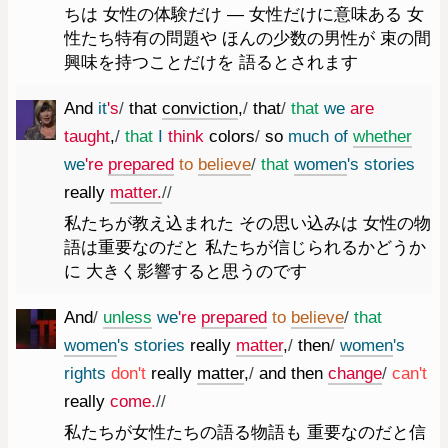
ちは 女性の体験だけ ― 女性だけに意味ある 女
性たち特有の問題や ほんの少数の男性が 束の間
興味を持つことだけを 語るとされます
And
it
's
/
that
conviction
,
/
that
/
that
we
are
taught
,
/
that
I
think
colors
/
so
much
of
whether
we
're
prepared
to
believe
/
that
women
's
stories
really
matter.
//
私たちが教え込まれた その思い込みは 女性の物
語は重要なのだと 私たちが信じられるかどうか
に 大きく影響すると思うのです
And
/
unless
we
're
prepared
to
believe
/
that
women
's
stories
really
matter
,
/
then
/
women
's
rights
do
n't
really
matter
,
/
and
then
change
/
ca
n't
really
come.
//
私たちが女性たちの語る物語も 重要なのだと信