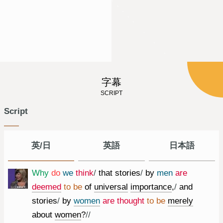
字幕
SCRIPT
Script
英/日
英語
日本語
Why
do
we
think
/
that
stories
/
by
men
are
deemed
to
be
of
universal
importance
,
/
and
stories
/
by
women
are
thought
to
be
merely
about
women
?
//