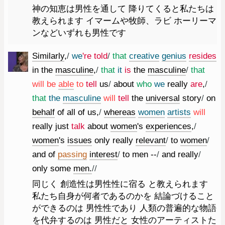
神の知恵は男性を通して 降りてくると私たちは
教えられます イマームや牧師、ラビ ホーリーマ
ンなどいずれも男性です
Similarly
,
/
we
're
told
/
that
creative
genius
resides
in
the
masculine
,
/
that
it
is
the
masculine
/
that
will
be
able
to
tell
us
/
about
who
we
really
are
,
/
that
the
masculine
will
tell
the
universal
story
/
on
behalf
of
all
of
us
,
/
whereas
women
artists
will
really
just
talk
about
women
's
experiences
,
/
women
's
issues
only
really
relevant
/
to
women
/
and
of
passing
interest
/
to
men
--
/
and
really
/
only
some
men.
//
同じく 創造性は男性性に宿る と教えられます
私たち自身が何者であるのかを 結論づけること
ができるのは 男性性であり 人類の普遍的な物語
を代弁するのは 男性だと 女性のアーティストた