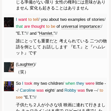
じる準備がない限り 女性の権利には意味があり
ません 変化も起きることはありません
I
want
to
tell
/
you
about
two
examples
of
stories
/
that
are
thought
to
be
of
universal
importance
:
/
"
E.T.
"
//
and
"
Hamlet.
"
//
誰にとっても重要だと 考えられている 二つの物
語を例として お話しします 『E.T.』と『ハムレ
ット』です
(
Laughter
)
/
（笑）
So
I
took
my
two
children
/
when
they
were
little
-
-
/
Caroline
was
eight
/
and
Robby
was
five
--
/
to
see
"
E.T.
"
//
子供たち２人が小さな頃 映画に連れて行きまし
た キャロラインは８歳で ロビーは５歳でした