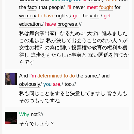
the
fact
/
that
people
/
I
'll
never
meet
fought
for
women
/
to
have
rights
,
/
get
the
vote
,
/
get
education
,
/
have
progress.
//
私は舞台演出家になるために 大学に進みました
この進歩は 私が決して出会うことのない人々が
女性の権利の為に闘い 投票権や教育の権利を獲
得し 進歩をもたらした事実と 深い関係を持つか
らです
And
I
'm
determined
to
do
the
same
,
/
and
obviously
/
you
are
,
/
too.
//
私も同じことをすると決意してますし 皆さんも
そのつもりですね
Why
not
?
//
そうでしょう？