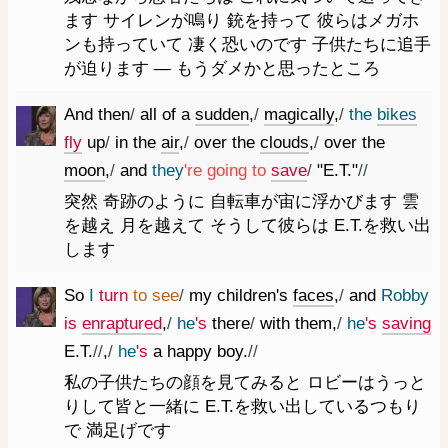
ます サイレンが鳴り 銃を持って 彼らはメガホ
ンも持っていて 凄く恐いのです 子供たちに追手
が迫ります ― もうダメかと思ったところ
And
then
/
all
of
a
sudden
,
/
magically
,
/
the
bikes
fly
up
/
in
the
air
,
/
over
the
clouds
,
/
over
the
moon
,
/
and
they
're
going
to
save
/
"
E.T.
"
//
突然 奇跡のように 自転車が宙に浮かびます 雲
を越え 月を越えて そうして彼らは E.T.を救い出
します
So
I
turn
to
see
/
my
children
's
faces
,
/
and
Robby
is
enraptured
,
/
he
's
there
/
with
them
,
/
he
's
saving
E.T.
//
,
/
he
's
a
happy
boy.
//
私の子供たちの顔を見てみると ロビーはうっと
りして皆と一緒に E.T.を救い出しているつもり
で 満足げです