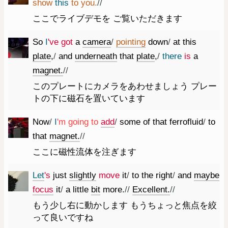
show
this
to
you.
//
ここでライブデモを ご覧いただきます
So
I
've
got
a
camera
/
pointing
down
/
at
this
plate
,
/
and
underneath
that
plate
,
/
there
is
a
magnet.
//
このプレートにカメラをあわせましょう プレー
トの下に磁石を置いています
Now
/
I
'm
going
to
add
/
some
of
that
ferrofluid
/
to
that
magnet.
//
ここに磁性流体を注ぎます
Let
's
just
slightly
move
it
/
to
the
right
/
and
maybe
focus
it
/
a
little
bit
more.
//
Excellent.
//
もう少し右に動かします もうちょっと焦点を絞
って良いですね