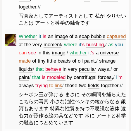
together.
//
写真家としてアーティストとして 私が やりたい
ことは アートと科学の融合です
Whether
it
is
an
image
of
a
soap
bubble
captured
at
the
very
moment
/
where
it
's
bursting
,
/
as
you
can
see
in
this
image
,
/
whether
it
's
a
universe
made
of
tiny
little
beads
of
oil
paint
,
/
strange
liquids
/
that
behave
in
very
peculiar
ways
,
/
or
paint
/
that
is
modeled
by
centrifugal
forces
,
/
I
'm
always
trying
to
link
/
those
two
fields
together.
//
シャボン玉が弾ける まさに その瞬間を捕らえた
こちらの写真 小さな油性ペンキの粒からなる 銀
河もあります 特異な性質を持つ不思議な液体 遠
心力が形作る絵の具などです 常に アートと科学
の融合につとめています