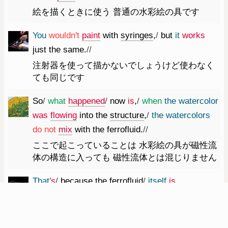
絵を描くときに使う 普通の水彩絵の具です
You
would
n't
paint
with
syringes
,
/
but
it
works
just
the
same.
//
注射器を使って描かないでしょうけど使わなく
ても同じです
So
/
what
happened
/
now
is
,
/
when
the
watercolor
was
flowing
into
the
structure
,
/
the
watercolors
do
not
mix
with
the
ferrofluid.
//
ここで起こっていることは 水彩絵の具が磁性流
体の構造に入っても 磁性流体とは混じりません
That
's
/
because
the
ferrofluid
/
itself
is
hydrophobic.
//
磁性流体が疎水性だからです