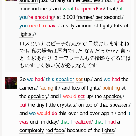
sunburn
just
/
on
any
of
the
beaches
,
/
but
I
got
mine
indoors
,
/
and
what
happened
/
is
/
that
,
/
if
you
're
shooting
/
at
3
,
000
frames
/
per
second
,
/
you
need
to
have
/
a
silly
amount
of
light
,
/
lots
of
lights.
//
ロスといえばビーチなんかで 日焼けしますよね
でも 私の場合は屋内でした なんだったかと言う
と １秒あたり ３千フレームもの撮影をするには
ものすごく強い光が必要なんです
So
we
had
/
this
speaker
set
up
,
/
and
we
had
the
camera
/
facing
it
,
/
and
lots
of
lights
/
pointing
at
the
speaker
,
/
and
I
would
set
up
/
the
speaker
,
/
put
the
tiny
little
crystals
/
on
top
of
that
speaker
,
/
and
we
would
do
this
over
and
over
again
,
/
and
it
was
until
midday
/
that
I
realized
/
that
I
had
a
completely
red
face
/
because
of
the
lights
/