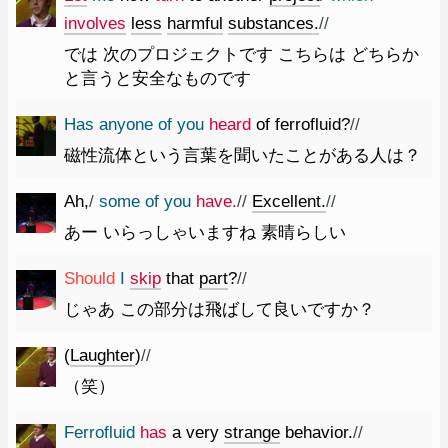
involves
less
harmful
substances.
//
では 次のプロジェクトです こちらは どちらか
と言うと安全なものです
Has
anyone
of
you
heard
of
ferrofluid
?
//
磁性流体という言葉を聞いたことがある人は？
Ah
,
/
some
of
you
have.
//
Excellent.
//
あー いらっしゃいますね 素晴らしい
Should
I
skip
that
part
?
//
じゃあ この部分は飛ばして良いですか？
(
Laughter
)
//
（笑）
Ferrofluid
has
a
very
strange
behavior.
//