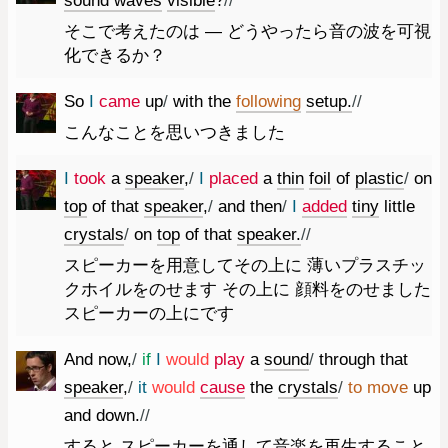
sound
waves
visible
?
//
そこで考えたのは ― どうやったら音の波を可視
化できるか？
So
I
came
up
/
with
the
following
setup.
//
こんなことを思いつきました
I
took
a
speaker
,
/
I
placed
a
thin
foil
of
plastic
/
on
top
of
that
speaker
,
/
and
then
/
I
added
tiny
little
crystals
/
on
top
of
that
speaker.
//
スピーカーを用意してその上に 薄いプラスチッ
クホイルをのせます その上に 顔料をのせました
スピーカーの上にです
And
now
,
/
if
I
would
play
a
sound
/
through
that
speaker
,
/
it
would
cause
the
crystals
/
to
move
up
and
down.
//
すると スピーカーを通して音楽を再生すること