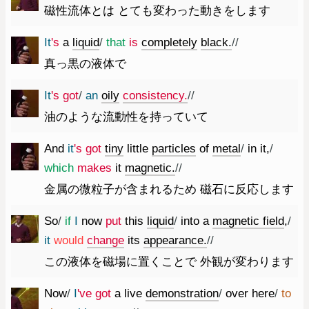
磁性流体とは とても変わった動きをします
It
's
a
liquid
/
that
is
completely
black.
//
真っ黒の液体で
It
's
got
/
an
oily
consistency.
//
油のような流動性を持っていて
And
it
's
got
tiny
little
particles
of
metal
/
in
it
,
/
which
makes
it
magnetic.
//
金属の微粒子が含まれるため 磁石に反応します
So
/
if
I
now
put
this
liquid
/
into
a
magnetic
field
,
/
it
would
change
its
appearance.
//
この液体を磁場に置くことで 外観が変わります
Now
/
I
've
got
a
live
demonstration
/
over
here
/
to