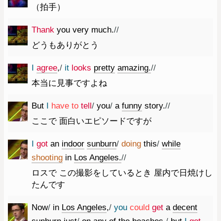
（拍手）
Thank
you
very
much.
//
どうもありがとう
I
agree
,
/
it
looks
pretty
amazing.
//
本当に見事ですよね
But
I
have
to
tell
/
you
/
a
funny
story.
//
ここで 面白いエピソードですが
I
got
an
indoor
sunburn
/
doing
this
/
while
shooting
in
Los
Angeles.
//
ロスで この撮影をしているとき 屋内で日焼けし
たんです
Now
/
in
Los
Angeles
,
/
you
could
get
a
decent