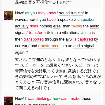
最初は 音を可視化するものです
Now
/
as
you
may
know
,
/
sound
travels
/
in
waves
,
/
so
/
if
you
have
a
speaker
,
/
a
speaker
actually
does
nothing
else
/
than
taking
the
audio
signal
,
/
transform
it
/
into
a
vibration
,
/
which
is
then
transported
through
the
air
,
/
is
captured
by
our
ear
,
/
and
transformed
into
an
audio
signal
again.
//
皆さん ご存知のとおり 音は波となって伝わりま
す スピーカーを ご想像ください スピーカーは
音声信号を受け取って 振動に変換するだけです
その振動が空気に伝わって それを 私たちの耳が
とらえると 再び音声信号に変換されて 音となっ
て聞こえるわけです
Now
/
I
was
thinking
,
/
how
can
I
make
those