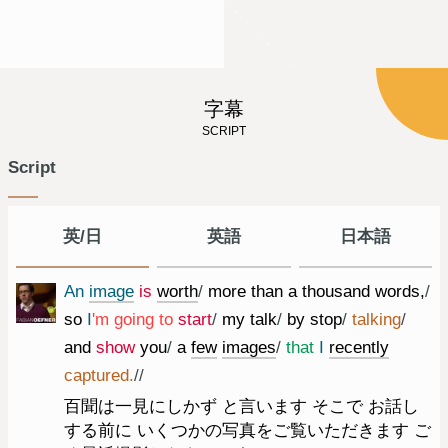
字幕
SCRIPT
Script
英/日
英語
日本語
An
image
is
worth
/
more
than
a
thousand
words
,
/
so
I
'm
going
to
start
/
my
talk
/
by
stop
/
talking
/
and
show
you
/
a
few
images
/
that
I
recently
captured.
//
百聞は一見にしかず と言います そこで お話し
する前に いくつかの写真をご覧いただきます ご