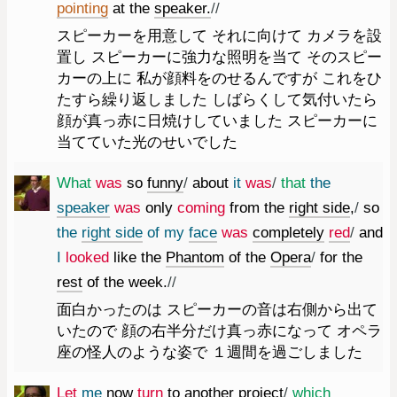
pointing
at
the
speaker.
//
スピーカーを用意して それに向けて カメラを設
置し スピーカーに強力な照明を当て そのスピー
カーの上に 私が顔料をのせるんですが これをひ
たすら繰り返しました しばらくして気付いたら
顔が真っ赤に日焼けしていました スピーカーに
当てていた光のせいでした
What
was
so
funny
/
about
it
was
/
that
the
speaker
was
only
coming
from
the
right
side
,
/
so
the
right
side
of
my
face
was
completely
red
/
and
I
looked
like
the
Phantom
of
the
Opera
/
for
the
rest
of
the
week.
//
面白かったのは スピーカーの音は右側から出て
いたので 顔の右半分だけ真っ赤になって オペラ
座の怪人のような姿で １週間を過ごしました
Let
me
now
turn
to
another
project
/
which