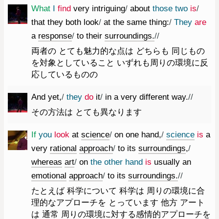
What
I
find
very
intriguing
/
about
those
two
is
/
that
they
both
look
/
at
the
same
thing
:
/
They
are
a
response
/
to
their
surroundings.
//
両者の とても魅力的な点は どちらも 同じもの
を対象としていること いずれも周りの環境に反
応しているものの
And
yet
,
/
they
do
it
/
in
a
very
different
way.
//
その方法は とても異なります
If
you
look
at
science
/
on
one
hand
,
/
science
is
a
very
rational
approach
/
to
its
surroundings
,
/
whereas
art
/
on
the
other
hand
is
usually
an
emotional
approach
/
to
its
surroundings.
//
たとえば 科学について 科学は 周りの環境に合
理的なアプローチを とっています 他方 アート
は 通常 周りの環境に対する感情的アプローチを