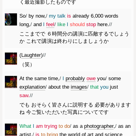
く最近撮影したものです
So
/
by
now
,
/
my
talk
is
already
6
,
000
words
long
,
/
and
I
feel
/
like
I
should
stop
here.
//
ここまでで ６時間分の講演に匹敵するでしょう
か これで講演は終わりにしましょうか
(
Laughter
)
//
（笑）
At
the
same
time
,
/
I
probably
owe
you
/
some
explanation
/
about
the
images
/
that
you
just
saw.
//
でも おそらく皆さんに説明する 必要があります
ね 今ご覧いただいた写真についてです
What
I
am
trying
to
do
/
as
a
photographer
,
/
as
an
artist
,
/
is
to
bring
the
world
of
art
and
science