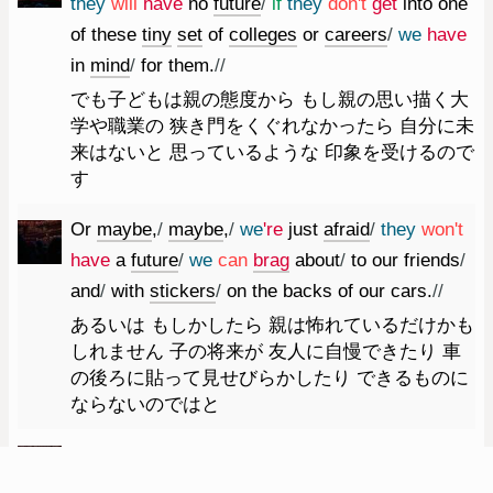
they
will
have
no
future
/
if
they
do
n't
get
into
one
of
these
tiny
set
of
colleges
or
careers
/
we
have
in
mind
/
for
them.
//
でも子どもは親の態度から もし親の思い描く大
学や職業の 狭き門をくぐれなかったら 自分に未
来はないと 思っているような 印象を受けるので
す
Or
maybe
,
/
maybe
,
/
we
're
just
afraid
/
they
wo
n't
have
a
future
/
we
can
brag
about
/
to
our
friends
/
and
/
with
stickers
/
on
the
backs
of
our
cars.
//
あるいは もしかしたら 親は怖れているだけかも
しれません 子の将来が 友人に自慢できたり 車
の後ろに貼って見せびらかしたり できるものに
ならないのではと
Yeah.
//
お分かりですね