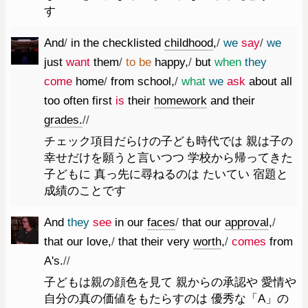
す
And
/
in
the
checklisted
childhood
,
/
we
say
/
we
just
want
them
/
to
be
happy
,
/
but
when
they
come
home
/
from
school
,
/
what
we
ask
about
all
too
often
first
is
their
homework
and
their
grades.
//
チェック項目だらけの子ども時代では 親は子の
幸せだけを願うと言いつつ 学校から帰ってきた
子どもに 真っ先に尋ねるのは たいてい 宿題と
成績のことです
And
they
see
in
our
faces
/
that
our
approval
,
/
that
our
love
,
/
that
their
very
worth
,
/
comes
from
A's.
//
子どもは親の顔色を見て 親からの承認や 愛情や
自分の真の価値をもたらすのは 優秀な「A」の