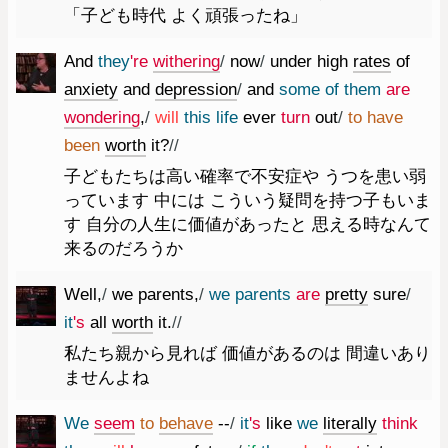
「子ども時代 よく頑張ったね」
And
they
're
withering
/
now
/
under
high
rates
of
anxiety
and
depression
/
and
some
of
them
are
wondering
,
/
will
this
life
ever
turn
out
/
to
have
been
worth
it
?
//
子どもたちは高い確率で不安症や うつを患い弱
っています 中には こういう疑問を持つ子もいま
す 自分の人生に価値があったと 思える時なんて
来るのだろうか
Well
,
/
we
parents
,
/
we
parents
are
pretty
sure
/
it
's
all
worth
it.
//
私たち親から見れば 価値があるのは 間違いあり
ませんよね
We
seem
to
behave
--
/
it
's
like
we
literally
think