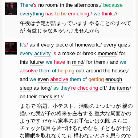
There
's
no
room
/
in
the
afternoons
,
/
because
everything
has
to
be
enriching
,
/
we
think.
//
午後は予定が詰まっています やることのすべて
が 有益じゃなきゃいけませんから
It
's
/
as
if
every
piece
of
homework
,
/
every
quiz
,
/
every
activity
is
a
make-or-break
moment
/
for
this
future
/
we
have
in
mind
/
for
them
,
/
and
we
absolve
them
of
helping
out
/
around
the
house
,
/
and
we
even
absolve
them
of
getting
enough
sleep
as
long
/
as
they
're
checking
off
/
the
items
/
on
their
checklist.
//
まるで 宿題、小テスト、活動の１つ１つが 親の
描いた我が子の将来を左右する 重大な局面かの
ようです だから家事のお手伝いは免除 さらに
チェック項目を片づけるためなら 子どもが十分
な睡眠を取れなくても 構わないとさえ思うので