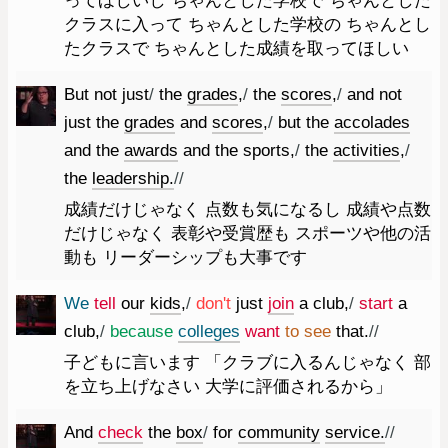
ってほしいし ちゃんとした学校で ちゃんとした
クラスに入って ちゃんとした学校の ちゃんとし
たクラスで ちゃんとした成績を取ってほしい
But
not
just
/
the
grades
,
/
the
scores
,
/
and
not
just
the
grades
and
scores
,
/
but
the
accolades
and
the
awards
and
the
sports
,
/
the
activities
,
/
the
leadership.
//
成績だけじゃなく 点数も気になるし 成績や点数
だけじゃなく 表彰や受賞歴も スポーツや他の活
動も リーダーシップも大事です
We
tell
our
kids
,
/
do
n't
just
join
a
club
,
/
start
a
club
,
/
because
colleges
want
to
see
that.
//
子どもに言います 「クラブに入るんじゃなく 部
を立ち上げなさい 大学に評価されるから」
And
check
the
box
/
for
community
service.
//