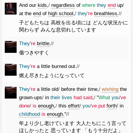
And
our
kids
,
/
regardless
of
where
they
end
up
/
at
the
end
of
high
school
,
/
they
're
breathless.
//
子どもたちは 高校を出る頃には どんな状況かに
関わらず みんな息切れしています
They
're
brittle.
//
傷つきやすく
They
're
a
little
burned
out.
//
燃え尽きたようになっていて
They
're
a
little
old
/
before
their
time
,
/
wishing
the
grown-ups
/
in
their
lives
had
said
,
/
"
What
you
've
done
/
is
enough
,
/
this
effort
/
you
've
put
forth
/
in
childhood
is
enough.
"
//
年より少し老けています 大人たちにこう言って
ほしかったと 思っています 「もう十分だよ」