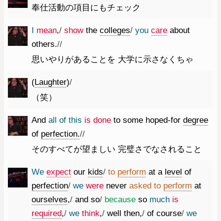
奉仕活動の項目にもチェック
I
mean
,
/
show
the
colleges
/
you
care
about
others.
//
思いやりがあることを 大学に示さなくちゃ
(
Laughter
)
/
（笑）
And
all
of
this
is
done
to
some
hoped-for
degree
of
perfection.
//
そのすべてが望ましい 完璧さでなされること
We
expect
our
kids
/
to
perform
at
a
level
of
perfection
/
we
were
never
asked
to
perform
at
ourselves
,
/
and
so
/
because
so
much
is
required
,
/
we
think
,
/
well
then
,
/
of
course
/
we