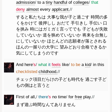
admission
/
to
a
tiny
handful
of
colleges
/
that
deny
almost
every
applicant.
//
すると私たちは 大事な我が子と過ごす 時間の多
くをかけて 後押しし おだて 手引きし 手伝い 口
を挟み 時にはガミガミ言ってでも 子どもが失敗
していないか 道を狭めていないか 将来を台無し
にしていないか ほとんどの志願者が落とされる
ほんの一握りの大学に 望みどおり合格できるか
気にしてしまうのです
And
here
's
/
what
it
feels
like
/
to
be
a
kid
/
in
this
checklisted
childhood.
//
チェック項目だらけの子ども時代を 過ごす子ど
もの側はと言うと
First
of
all
,
/
there
's
no
time
/
for
free
play.
//
まず遊ぶ時間なんてありません