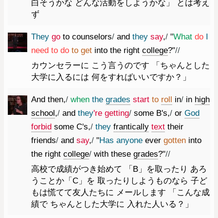
白そうかな どんな活動をしようかな」 とは考え
ず
They
go
to
counselors
/
and
they
say
,
/
"
What
do
I
need
to
do
to
get
into
the
right
college
?
"
//
カウンセラーに こう言うのです 「ちゃんとした
大学に入るには 何をすればいいですか？」
And
then
,
/
when
the
grades
start
to
roll
in
/
in
high
school
,
/
and
they
're
getting
/
some
B
's
,
/
or
God
forbid
some
C
's
,
/
they
frantically
text
their
friends
/
and
say
,
/
"
Has
anyone
ever
gotten
into
the
right
college
/
with
these
grades
?
"
//
高校で成績がつき始めて 「B」を取ったり あろ
うことか「C」を 取ったりしようものなら 子ど
もは慌てて友人たちに メールします 「こんな成
績で ちゃんとした大学に 入れた人いる？」