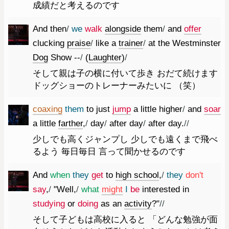
成績だと考えるのです
And
then
/
we
walk
alongside
them
/
and
offer
clucking
praise
/
like
a
trainer
/
at
the
Westminster
Dog
Show
--
/
(
Laughter
)
/
そして親は子の横に付いて歩き おだて続けます
ドッグショーのトレーナーみたいに （笑）
coaxing
them
to
just
jump
a
little
higher
/
and
soar
a
little
farther
,
/
day
/
after
day
/
after
day.
//
少しでも高くジャンプし 少しでも遠くまで飛べ
るよう 毎日毎日 言って聞かせるのです
And
when
they
get
to
high
school
,
/
they
do
n't
say
,
/
"
Well
,
/
what
might
I
be
interested
in
studying
or
doing
as
an
activity
?
"
//
そして子どもは高校に入ると 「どんな勉強が面