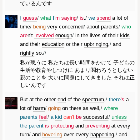
ているんです
I
guess
/
what
I
'm
saying
/
is
,
/
we
spend
a
lot
of
time
/
being
very
concerned
/
about
parents
/
who
are
n't
involved
enough
/
in
the
lives
of
their
kids
and
their
education
or
their
upbringing
,
/
and
rightly
so.
//
私が思うに 私たちは長い時間をかけて 子どもの
生活や教育やしつけに あまり関わろうとしない
親のことを 大いに問題にしてきました それは正
しいんです
But
at
the
other
end
of
the
spectrum
,
/
there
's
a
lot
of
harm
/
going
on
there
as
well
,
/
where
parents
feel
/
a
kid
ca
n't
be
successful
/
unless
the
parent
is
protecting
and
preventing
at
every
turn
/
and
hovering
over
every
happening
,
/
and