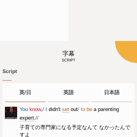
字幕
SCRIPT
Script
英/日
英語
日本語
You
know
,
/
I
did
n't
set
out
/
to
be
a
parenting
expert.
//
子育ての専門家になる予定なんて なかったんで
すよ