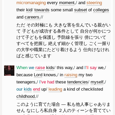
micromanaging
every
moment
,
/
and
steering
their
kid
/
towards
some
small
subset
of
colleges
and
careers.
//
ただ その対極にも 大きな害を生んでいる親がい
て 子どもが成功する条件として 自分が何かにつ
けて子どもを保護し 予防線を張り 傍について
すべてを把握し 絶えず細かく管理し ごく一握り
の大学や職業にたどり着けるよう 仕向けなけれ
ばと感じています
When
we
raise
kids
/
this
way
,
/
and
I
'll
say
we
,
/
because
Lord
knows
,
/
in
raising
my
two
teenagers
,
/
I
've
had
these
tendencies
/
myself
,
/
our
kids
end
up
/
leading
a
kind
of
checklisted
childhood.
//
このように育てた場合 ― 私も他人事じゃありま
せん なにしろ私自身 ２人のティーンを育ててい