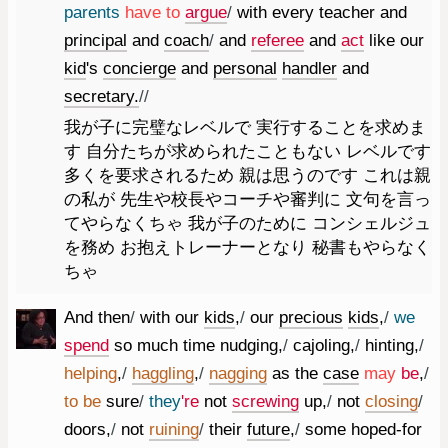
parents
have
to
argue
/
with
every
teacher
and
principal
and
coach
/
and
referee
and
act
like
our
kid
's
concierge
and
personal
handler
and
secretary.
//
我が子に完璧なレベルで 実行することを求めま
す 自分たちが求められたこともない レベルです
多くを要求されるため 親は思うのです これは親
の私が 先生や校長やコーチや審判に 文句を言っ
てやらなくちゃ 我が子のために コンシェルジュ
を務め お抱えトレーナーとなり 秘書もやらなく
ちゃ
And
then
/
with
our
kids
,
/
our
precious
kids
,
/
we
spend
so
much
time
nudging
,
/
cajoling
,
/
hinting
,
/
helping
,
/
haggling
,
/
nagging
as
the
case
may
be
,
/
to
be
sure
/
they
're
not
screwing
up
,
/
not
closing
/
doors
,
/
not
ruining
/
their
future
,
/
some
hoped-for