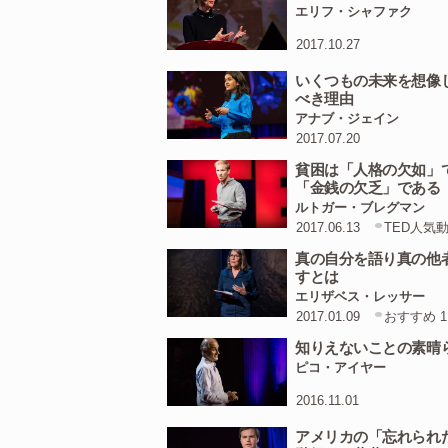
像がつくでしょう と
エリフ・シャファク
デアが浮かぶように
2017.10.27
You
would
be
sharpe
いくつもの未来を想像
べき理由
頭が冴えて注意深く
アナブ・ジェイン
2017.07.20
And
so
/
it
's
not
an
acc
貧困は「人格の欠如」
England
switched
to
「金銭の欠乏」である
ルトガー・ブレグマン
ですから イングラ
2017.06.13
TED人気
たのは当然なのです
真の自分を語り真の他
すとは
But
the
other
thing
/
th
エリザベス・レッサー
the
space.
//
2017.01.09
おすすめ 1
コーヒー店が重要な
知りえないことの素晴
ピコ・アイヤー
It
was
a
space
/
where
2016.11.01
different
fields
of
expe
アメリカの「忘れられ
さまざまな経歴の人