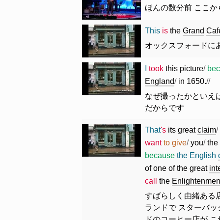
ほんの数分前 ここか
This
is
the
Grand
Caf
オックスフォードに
I
took
this
picture
/
be
England
/
in
1650.
//
なぜ撮ったかといえば
だからです
That
's
its
great
claim
/
want
to
give
/
you
/
the
because
the
English
of
one
of
the
great
int
call
the
Enlightenmen
すばらしく由緒ある
ランドで スターバッ
ドのコーヒー店が こ