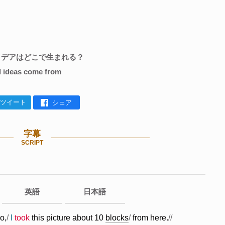
アイデアはどこで生まれる？
 ideas come from
ツイート
シェア
字幕
SCRIPT
英語
日本語
o
,
/
I
took
this
picture
about
10
blocks
/
from
here.
//