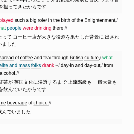
割を担ってきたからです
played
such
a
big
role
/
in
the
birth
of
the
Enlightenment
,
/
hat
people
were
drinking
there.
//
たって コーヒー店が大きな役割を果たした背景に 出され
いました
spread
of
coffee
and
tea
/
through
British
culture
,
/
what
elite
and
mass
folks
drank
--
/
day-in
and
day-out
,
/
from
alcohol.
//
紅茶が 英国文化に浸透するまで 上流階級も 一般大衆も
酒を飲んでいたからです
ime
beverage
of
choice.
//
飲んでいました
le
beer
/
with
breakfast
/
and
have
a
little
wine
/
at
lunch
,
/
a
y
/
around
1650
--
/
and
top
it
off
/
with
a
little
beer
and
wine
/