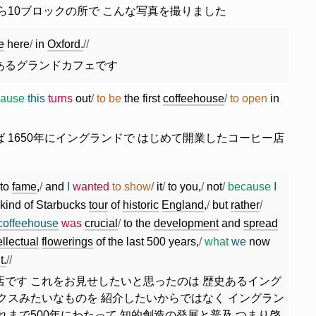
ら10ブロックの所で こんな写真を撮りました
e
here
/
in
Oxford.
//
あるグランドカフェです
cause
this
turns
out
/
to
be
the
first
coffeehouse
/
to
open
in
 1650年にイングランドで はじめて開業したコーヒー店
to
fame
,
/
and
I
wanted
to
show
/
it
/
to
you
,
/
not
/
because
I
kind
of
Starbucks
tour
of
historic
England
,
/
but
rather
/
coffeehouse
was
crucial
/
to
the
development
and
spread
ellectual
flowerings
of
the
last
500
years
,
/
what
we
now
t.
//
店です これをお見せしたいと思ったのは 歴史あるイング
クスみたいなものを 紹介したいからではなく イングラン
れまで500年にわたって 知的創造の発展と普及 つまり啓