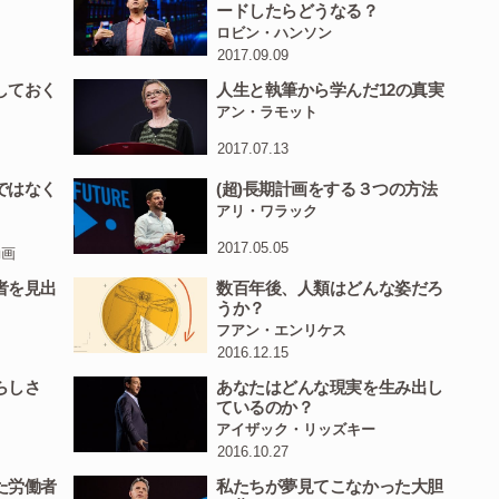
ころが たるんだ生活をカフェインで覚醒すれば いいアイ
ードしたらどうなる？
ロビン・ハンソン
なります
2017.09.09
r
and
more
alert.
//
しておく
人生と執筆から学んだ12の真実
アン・ラモット
なります
2017.07.13
ident
/
that
a
great
flowering
of
innovation
happened
/
as
ではなく
(超)長期計画をする３つの方法
tea
and
coffee.
//
アリ・ワラック
ンドで紅茶やコーヒーを飲み始めて 素晴らしい革新が起き
2017.05.05
動画
者を見出
数百年後、人類はどんな姿だろ
うか？
at
makes
the
coffeehouse
important
is
the
architecture
of
フアン・エンリケス
2016.12.15
理由は他にもあります それは空間構造です
らしさ
あなたはどんな現実を生み出し
ているのか？
people
would
get
together
/
from
different
backgrounds
,
/
アイザック・リッズキー
2016.10.27
rtise
,
/
and
share.
//
た労働者
私たちが夢見てこなかった大胆
たち さまざまな分野の専門家が この空間を共有します