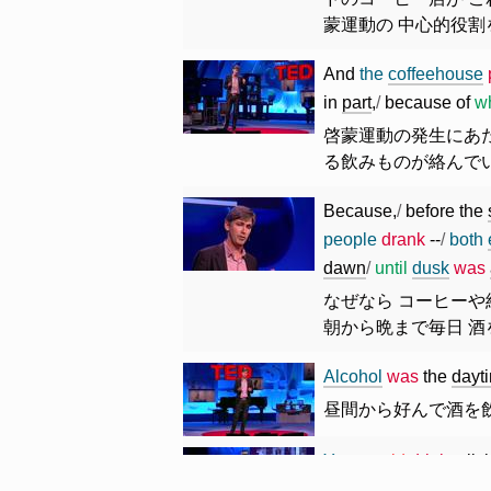
蒙運動の 中心的役
And
the
coffeehouse
in
part
,
/
because
of
w
啓蒙運動の発生にあ
る飲みものが絡んで
Because
,
/
before
the
people
drank
--
/
both
dawn
/
until
dusk
was
なぜなら コーヒーや
朝から晩まで毎日 
Alcohol
was
the
dayt
昼間から好んで酒を
You
would
drink
a
litt
little
gin
--
/
particularl