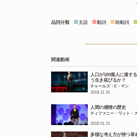
at
the
end
of
the
day.
/
朝食でビールを少し 
品詞分類
主語
動詞
助動詞
ビールとワインで仕
That
was
the
healthy
水が安全ではなかっ
関連動画
And
so
,
/
effectively
/
un
population
/
that
was
e
人口が100億人に達す
つまり コーヒー店が
う生き延びるか？
ます
チャールズ・C・マン
2018.11.16
And
you
can
imagine
人間の感情の歴史
know
/
this
is
true
of
s
ティファニー・ワット・
switched
from
a
depr
ideas.
//
2018.01.31
一日中 酒を飲んでい
多様な考え方が持つ革