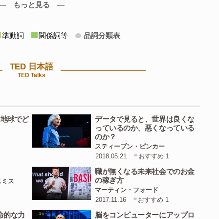
― もっと見る ―
/
昼食でワインを少し 特に1650年ごろにはジンを飲み 夜は
準動詞
関係詞等
品詞分類表
上げました
choice
--
/
right
--
/
because
the
water
was
n't
safe
/
to
drink.
//
TED 日本語
たので 衛生的な正しい選択でした
TED Talks
til
the
rise
of
the
coffeehouse
,
/
you
had
an
entire
ffectively
drunk
/
all
day.
//
る地球でど
データで見ると、世界は良くな
できるまでは 市民全員が一日中 酔っぱらっていたといえ
っているのか、悪くなっている
のか？
スティーブン・ピンカー
2018.05.21
おすすめ 1
/
what
/
that
would
be
like
,
/
right
,
/
in
your
own
life
--
/
and
I
職が無くなる未来社会でのお金
ome
of
you
--
/
if
you
were
drinking
all
day
,
/
and
then
/
you
の稼ぎ方
スミス
essant
/
to
a
stimulant
/
in
your
life
,
/
you
would
have
better
マーティン・フォード
2017.11.16
おすすめ 1
たら そういう方もいらっしゃるでしょうが どうなるか想
命的な力
脳をコンピューターにアップロ