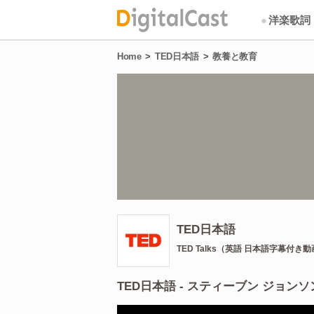
●
洋楽歌詞
Home
TED日本語
教養と教育
TED日本語
TED Talks（英語 日本語字幕付き
TED日本語 - スティーブン ジョン