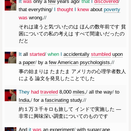
It
was
only
a
few
years
ago
/
that
I
discovered
/
that
everything
/
I
thought
I
knew
about
poverty
was
wrong.
//
それは違うと気づいたのは ほんの数年前です 貧
困についての私の考えは すべて間違いだったの
だと
It
all
started
/
when
I
accidentally
stumbled
upon
a
paper
/
by
a
few
American
psychologists.
//
事の始まりは たまたま アメリカの心理学者数人
による 論文を発見したことでした
They
had
traveled
8
,
000
miles
,
/
all
the
way
/
to
India
,
/
for
a
fascinating
study.
//
約１万３千キロも旅して インドで実施した ―
非常に興味深い調査についてのものです
And
it
was
an
experiment
/
with
sugarcane