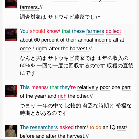
farmers.
//
調査対象は サトウキビ農家でした
You
should
know
/
that
these
farmers
collect
about
60
percent
of
their
annual
income
all
at
once
,
/
right
/
after
the
harvest.
//
なんと実は サトウキビ農家では １年の収入の
60%を 一回で一度に回収するのです 収穫の直後
にです
This
means
/
that
they
're
relatively
poor
one
part
of
the
year
/
and
rich
the
other.
//
つまり 一年の中で 比較的 貧乏な時期と 裕福な
時期とがあるのです
The
researchers
asked
them
/
to
do
an
IQ
test
/
before
and
after
the
harvest.
//