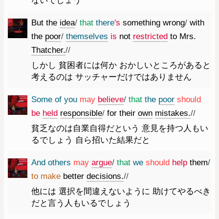
ないでしょう
But
the
idea
/
that
there
's
something
wrong
/
with
the
poor
/
themselves
is
not
restricted
to
Mrs.
Thatcher.
//
しかし 貧困者には何か おかしいところがあると
考えるのは サッチャーだけではありません
Some
of
you
may
believe
/
that
the
poor
should
be
held
responsible
/
for
their
own
mistakes.
//
貧乏なのは自業自得だという 意見を持つ人もい
るでしょう 自ら招いた結果だと
And
others
may
argue
/
that
we
should
help
them
/
to
make
better
decisions.
//
他には 選択を間違えないように 助けてやるべき
だと言う人もいるでしょう