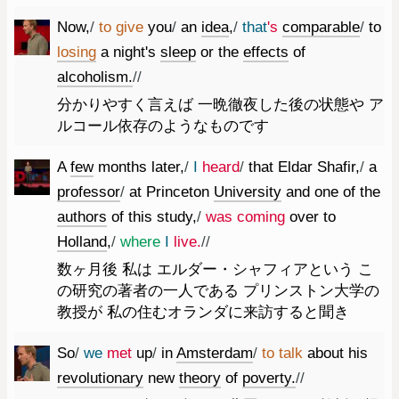
Now
,
/
to
give
you
/
an
idea
,
/
that
's
comparable
/
to
losing
a
night
's
sleep
or
the
effects
of
alcoholism.
//
分かりやすく言えば 一晩徹夜した後の状態や ア
ルコール依存のようなものです
A
few
months
later
,
/
I
heard
/
that
Eldar
Shafir
,
/
a
professor
/
at
Princeton
University
and
one
of
the
authors
of
this
study
,
/
was
coming
over
to
Holland
,
/
where
I
live.
//
数ヶ月後 私は エルダー・シャフィアという こ
の研究の著者の一人である プリンストン大学の
教授が 私の住むオランダに来訪すると聞き
So
/
we
met
up
/
in
Amsterdam
/
to
talk
about
his
revolutionary
new
theory
of
poverty.
//