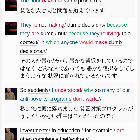
The
poor
have
the
same
problem.
//
貧乏な人は同じ問題を抱えています
They
're
not
making
/
dumb
decisions
/
because
they
are
dumb
,
/
but
/
because
they
're
living
/
in
a
context
/
in
which
anyone
would
make
dumb
decisions.
//
その人が愚かだから 愚かな選択をしているので
はなく どんな人であっても 愚かな選択をしてし
まうような 状況に置かれているからです
So
suddenly
/
I
understood
/
why
so
many
of
our
anti-poverty
programs
do
n't
work.
//
私は急に腑に落ちました 貧困対策プログラムが
うまくいかない理由はこれだったのです
Investments
/
in
education
,
/
for
example
,
/
are
often
completely
ineffective.
//