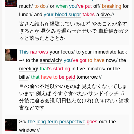
much
/
to
do
,
/
or
when
you
've
put
off
/
breaking
for
lunch
/
and
your
blood
sugar
takes
a
dive.
//
皆さん誰もが経験しているはず やることが多す
ぎるとか 昼休みを遅らせたせいで 血糖値がガク
ッと落ちたときとか
This
narrows
your
focus
/
to
your
immediate
lack
--
/
to
the
sandwich
/
you
've
got
to
have
now
,
/
the
meeting
/
that
's
starting
in
five
minutes
/
or
the
bills
/
that
have
to
be
paid
tomorrow.
//
目の前の不足以外のものは 見えなくなってしま
います 例えば 今すぐ食べたいサンドイッチ ５
分後に迫る会議 明日払わなければいけない 請求
書などです
So
/
the
long-term
perspective
goes
out
/
the
window.
//