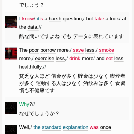
でしょう？
I
know
/
it
's
a
harsh
question
,
/
but
take
a
look
/
at
the
data.
//
酷な問いですよね でも データに表れています
The
poor
borrow
more
,
/
save
less
,
/
smoke
more
,
/
exercise
less
,
/
drink
more
/
and
eat
less
healthfully.
//
貧乏な人ほど 借金が多く 貯金は少なく 喫煙者
が多く 運動する人は少なく 酒飲みは多く 食習
慣も不健康です
Why
?
//
なぜでしょうか？
Well
,
/
the
standard
explanation
was
once