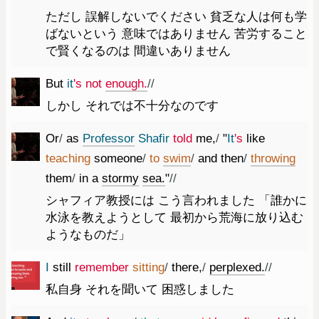
ただし 誤解しないでください 貧乏な人は何も学
ばないという 意味ではありません 苦労すること
で賢くなるのは 間違いありません
But
it
's
not
enough.
//
しかし それでは不十分なのです
Or
/
as
Professor
Shafir
told
me
,
/
"
It
's
like
teaching
someone
/
to
swim
/
and
then
/
throwing
them
/
in
a
stormy
sea.
"
//
シャフィア教授には こう言われました 「誰かに
水泳を教えようとして 最初から荒海に放り込む
ようなものだ」
I
still
remember
sitting
/
there
,
/
perplexed.
//
私自身 それを聞いて 困惑しました