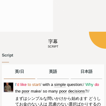
字幕
SCRIPT
Script
英/日
英語
日本語
I
'd
like
to
start
/
with
a
simple
question
:
/
Why
do
the
poor
make
/
so
many
poor
decisions
?
//
まずはシンプルな問いかけから始めます どうし
てお金のない人は 思慮のない選択ばかりするの