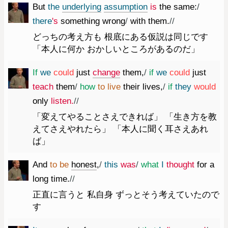
But
the
underlying
assumption
is
the
same
:
/
there
's
something
wrong
/
with
them.
//
どっちの考え方も 根底にある仮説は同じです
「本人に何か おかしいところがあるのだ」
If
we
could
just
change
them
,
/
if
we
could
just
teach
them
/
how
to
live
their
lives
,
/
if
they
would
only
listen.
//
「変えてやることさえできれば」 「生き方を教
えてさえやれたら」 「本人に聞く耳さえあれ
ば」
And
to
be
honest
,
/
this
was
/
what
I
thought
for
a
long
time.
//
正直に言うと 私自身 ずっとそう考えていたので
す