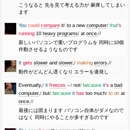
こうなると 先を見て考える力が 麻痺してしまい
ます
You
could
compare
it
/
to
a
new
computer
/
that
's
running
10
heavy
programs
/
at
once.
//
新しいパソコンで重いプログラムを 同時に10個
作動させるようなものです
It
gets
slower
and
slower
,
/
making
errors.
//
動作がどんどん遅くなり エラーを連発し
Eventually
,
/
it
freezes
--
/
not
/
because
it
's
a
bad
computer
,
/
but
/
because
it
has
too
much
/
to
do
at
once.
//
最後には固まります パソコン自体がダメなので
はなく 同時にやることが多すぎるのです