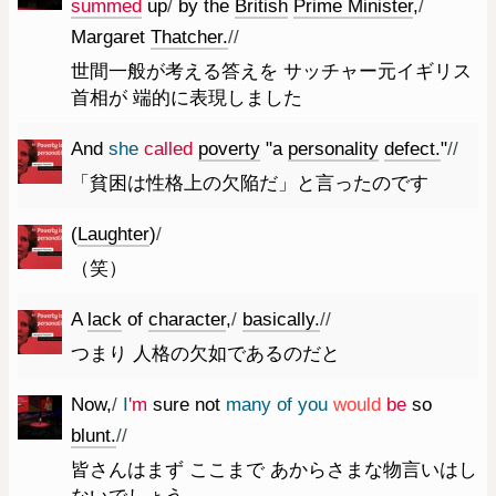
summed
up
/
by
the
British
Prime
Minister
,
/
Margaret
Thatcher.
//
世間一般が考える答えを サッチャー元イギリス
首相が 端的に表現しました
And
she
called
poverty
"
a
personality
defect.
"
//
「貧困は性格上の欠陥だ」と言ったのです
(
Laughter
)
/
（笑）
A
lack
of
character
,
/
basically.
//
つまり 人格の欠如であるのだと
Now
,
/
I
'm
sure
not
many
of
you
would
be
so
blunt.
//
皆さんはまず ここまで あからさまな物言いはし