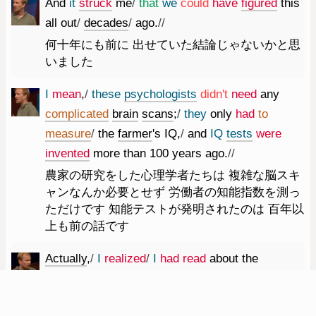
And
it
struck
me
/
that
we
could
have
figured
this
all
out
/
decades
/
ago.
//
何十年にも前に 出せていた結論じゃないかと思
いました
I
mean
,
/
these
psychologists
did
n't
need
any
complicated
brain
scans
;
/
they
only
had
to
measure
/
the
farmer
's
IQ
,
/
and
IQ
tests
were
invented
more
than
100
years
ago.
//
農家の研究をした心理学者たちは 複雑な脳スキ
ャンなんか必要とせず 労働者の知能指数を測っ
ただけです 知能テストが発明されたのは 百年以
上も前の話です
Actually
,
/
I
realized
/
I
had
read
about
the
psychology
of
poverty
before.
//
実は 貧困者の心理学について 前にも読んだこと