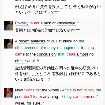
例えば 教育に資金を投入しても 全く効果がない
というケースはザラです
Poverty
is
not
a
lack
of
knowledge.
//
貧困とは 知識の欠如ではないのです
A
recent
analysis
of
201
studies
/
on
the
effectiveness
of
money-management
training
came
to
the
conclusion
/
that
it
has
almost
no
effect
/
at
all.
//
金銭管理講座の有効性を調べた近年の研究 201
件を検討したところ 有効性は ほぼゼロであると
いう 結論が出ました
Now
,
/
do
n't
get
me
wrong
--
/
this
is
not
to
say
the
poor
do
n't
learn
anything
--
/
they
can
come
out
/
wiser
/
for
sure.
//