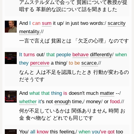
アムステルダムで会って 貧困について教授が提
唱する 革新的な説について話を聞きました
And
I
can
sum
it
up
/
in
just
two
words
:
/
scarcity
mentality.
//
一言で言えば 貧困とは 「欠乏の心理」なのです
It
turns
out
/
that
people
behave
differently
/
when
they
perceive
a
thing
/
to
be
scarce.
//
なんと 人は不足を認識したとき 行動が変わるの
だそうです
And
what
that
thing
is
does
n't
much
matter
--
/
whether
it
's
not
enough
time
,
/
money
/
or
food.
//
何が不足しているかは 関係ありません 時間 お
金 食べ物など どれでも同じです
You
/
all
know
this
feeling
,
/
when
you
've
got
too