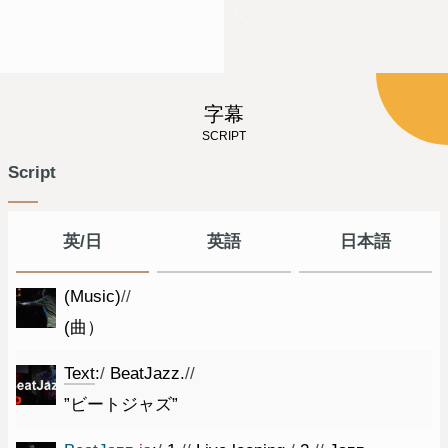
字幕
SCRIPT
Script
英/日
英語
日本語
(
Music
)
//
(曲）
Text
:
/
BeatJazz.
//
”ビートジャズ”