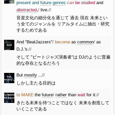
present
and
future
genres
can
be
studied
and
abstracted
,
/
live.
//
音楽文化の細分化を通じて 過去 現在 未来とい
う全てのジャンルを リアルタイムに抽出・研究
するためである
And
"
BeatJazzers
"
/
become
as
common
/
as
D.J.'s.
//
そして ”ビートジャズ演奏者”は DJのように普遍
的な存在となるだろう
But
mostly
...
//
しかし主たる目的は
to
MAKE
the
future
/
rather
than
wait
for
it.
//
きたる未来を待つことではなく 未来を創造して
いくことである