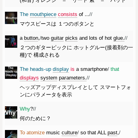
(和音) オレンジ ＝ リード 紫 ＝ パッド
The
mouthpiece
consists
of
...
//
マウスピースは １つのボタンと
a
button
,
/
two
guitar
picks
and
lots
of
hot
glue.
//
２つのギターピックに ホットグルー(接着剤の一
種)で 構成される
The
heads-up
display
is
a
smartphone
/
that
displays
system
parameters.
//
ヘッズアップディスプレイとして スマートフォ
ンにパラメータを表示
Why
?
//
何のために？
To
atomize
music
culture
/
so
that
ALL
past
,
/