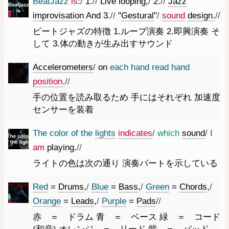
BeatJazz
is
:
/
1.
//
Live
looping
,
/
2.
//
Jazz
improvisation
And
3.
//
"
Gestural
"
/
sound
design.
//
ビートジャズの特徴 1.ループ演奏 2.即興演奏 そ
して 3.体の動きが生み出すサウンド
Accelerometers
/
on
each
hand
read
hand
position.
//
手の位置を読み取るため 手にはそれぞれ 加速度
センサーを装着
The
color
of
the
lights
indicates
/
which
sound
/
I
am
playing.
//
ライトの色は次の通り 演奏パートを示している
Red
=
Drums
,
/
Blue
=
Bass
,
/
Green
=
Chords
,
/
Orange
=
Leads
,
/
Purple
=
Pads
//
赤 ＝ ドラム 青 ＝ ベース 緑 ＝ コード