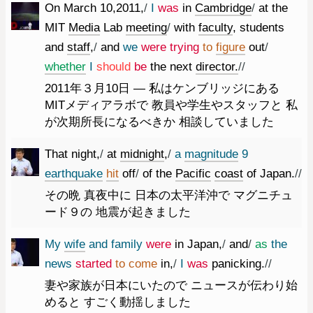
On
March
10
,
2011
,
/
I
was
in
Cambridge
/
at
the
MIT
Media
Lab
meeting
/
with
faculty
,
students
and
staff
,
/
and
we
were
trying
to
figure
out
/
whether
I
should
be
the
next
director.
//
2011年３月10日 ― 私はケンブリッジにある
MITメディアラボで 教員や学生やスタッフと 私
が次期所長になるべきか 相談していました
That
night
,
/
at
midnight
,
/
a
magnitude
9
earthquake
hit
off
/
of
the
Pacific
coast
of
Japan.
//
その晩 真夜中に 日本の太平洋沖で マグニチュ
ード９の 地震が起きました
My
wife
and
family
were
in
Japan
,
/
and
/
as
the
news
started
to
come
in
,
/
I
was
panicking.
//
妻や家族が日本にいたので ニュースが伝わり始
めると すごく動揺しました