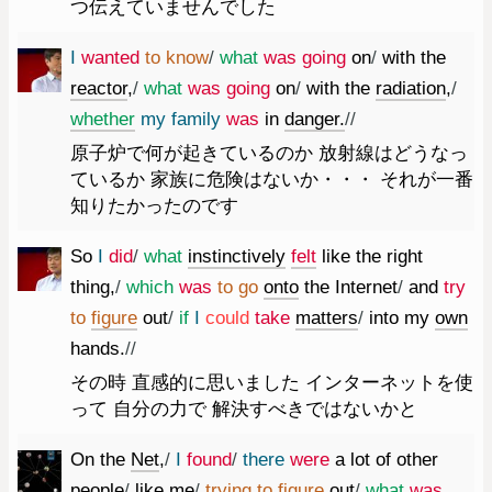
つ伝えていませんでした
I
wanted
to
know
/
what
was
going
on
/
with
the
reactor
,
/
what
was
going
on
/
with
the
radiation
,
/
whether
my
family
was
in
danger.
//
原子炉で何が起きているのか 放射線はどうなっ
ているか 家族に危険はないか・・・ それが一番
知りたかったのです
So
I
did
/
what
instinctively
felt
like
the
right
thing
,
/
which
was
to
go
onto
the
Internet
/
and
try
to
figure
out
/
if
I
could
take
matters
/
into
my
own
hands.
//
その時 直感的に思いました インターネットを使
って 自分の力で 解決すべきではないかと
On
the
Net
,
/
I
found
/
there
were
a
lot
of
other
people
/
like
me
/
trying
to
figure
out
/
what
was