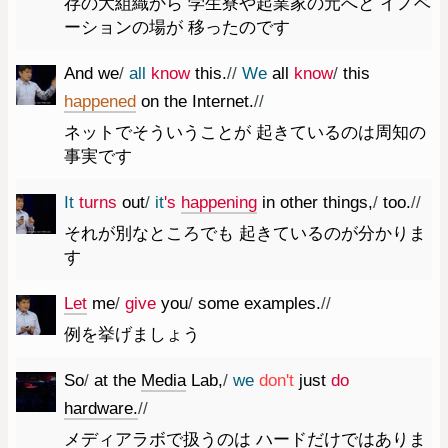
存の大組織から 学生寮や起業家の元へと イノベ
ーションの場が 移ったのです
And
we
/
all
know
this.
//
We
all
know
/
this
happened
on
the
Internet.
//
ネットでそういうことが 起きているのは周知の
事実です
It
turns
out
/
it
's
happening
in
other
things
,
/
too.
//
それが別なところでも 起きているのが分かりま
す
Let
me
/
give
you
/
some
examples.
//
例を挙げましょう
So
/
at
the
Media
Lab
,
/
we
do
n't
just
do
hardware.
//
メディアラボで扱うのは ハードだけではありま