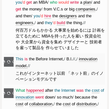
you
'd
get
an
MBA
/
who
would
write
a
plan
/
and
get
the
money
/
from
V.C.s
or
big
companies
,
/
and
then
/
you
'd
hire
the
designers
and
the
engineers
,
/
and
they
'd
build
the
thing.
//
何百万ドルもかかる 大事業を始めるには 計画を
立てるために MBAを持った人を雇い 投資会社
や 大企業から資金を集め デザイナーと 技術者
を雇って製品を 作らせていました
This
is
the
Before
Internet
,
/
B.I.
//
,
/
innovation
model.
//
これがインターネット以前 「ネット前」のイノ
ベーションモデルです
What
happened
after
the
Internet
was
the
cost
of
innovation
went
down
/
so
much
/
because
the
cost
of
collaboration
,
/
the
cost
of
distribution
,
/