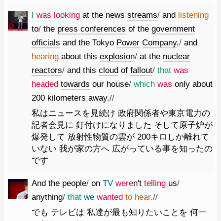
I
was
looking
at
the
news
streams
/
and
listening
to
/
the
press
conferences
of
the
government
officials
and
the
Tokyo
Power
Company
,
/
and
hearing
about
this
explosion
/
at
the
nuclear
reactors
/
and
this
cloud
of
fallout
/
that
was
headed
towards
our
house
/
which
was
only
about
200
kilometers
away.
//
私はニュースを見続け 政府関係者や東京電力の
記者会見に 釘付けになりました そして原子炉が
爆発して 放射性物質の雲が 200キロしか離れて
いない 我が家の方へ 広がっている事を知ったの
です
And
the
people
/
on
TV
were
n't
telling
us
/
anything
/
that
we
wanted
to
hear.
//
でも テレビは 私達が最も知りたいことを 何一