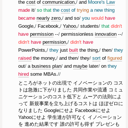
the
cost
of
communication
,
/
and
Moore
's
Law
made
it
/
so
that
the
cost
of
trying
a
new
thing
became
nearly
zero
,
/
and
so
/
you
would
have
Google
,
/
Facebook
,
/
Yahoo
,
/
students
/
that
did
n't
have
permission
--
/
permissionless
innovation
--
/
did
n't
have
permission
,
/
did
n't
have
PowerPoints
,
/
they
just
built
the
thing
,
/
then
/
they
raised
the
money
,
/
and
then
/
they
/
sort
of
figured
out
/
a
business
plan
/
and
maybe
later
/
on
they
hired
some
MBAs.
//
ところがネットの出現で イノベーションの コス
トは急激に下がりました 共同作業や流通 コミュ
ニケーションのコスト低下と ムーアの法則によ
って 新規事業を立ち上げるコストは ほぼゼロに
なりました Googleにせよ Facebookにせよ
Yahooにせよ 学生達が許可なく イノベーション
を 進めた結果です 誰の許可も得ず プレゼンも