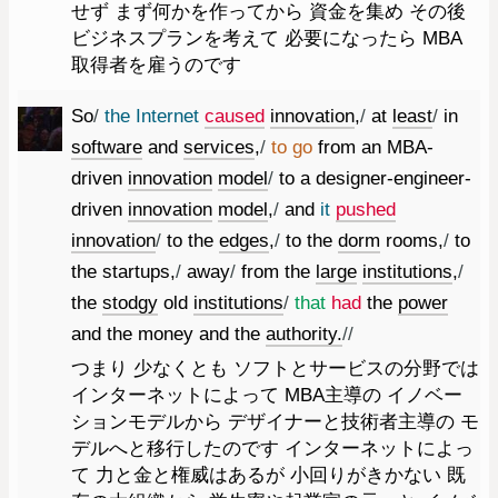
せず まず何かを作ってから 資金を集め その後
ビジネスプランを考えて 必要になったら MBA
取得者を雇うのです
So
/
the
Internet
caused
innovation
,
/
at
least
/
in
software
and
services
,
/
to
go
from
an
MBA-
driven
innovation
model
/
to
a
designer-engineer-
driven
innovation
model
,
/
and
it
pushed
innovation
/
to
the
edges
,
/
to
the
dorm
rooms
,
/
to
the
startups
,
/
away
/
from
the
large
institutions
,
/
the
stodgy
old
institutions
/
that
had
the
power
and
the
money
and
the
authority.
//
つまり 少なくとも ソフトとサービスの分野では
インターネットによって MBA主導の イノベー
ションモデルから デザイナーと技術者主導の モ
デルへと移行したのです インターネットによっ
て 力と金と権威はあるが 小回りがきかない 既