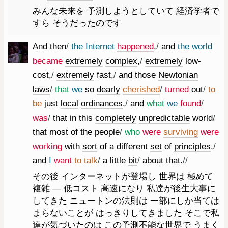
みんな未来を 予測しようとしていて 経済学者で
すら そうだったのです
And
then
/
the
Internet
happened
,
/
and
the
world
became
extremely
complex
,
/
extremely
low-
cost
,
/
extremely
fast
,
/
and
those
Newtonian
laws
/
that
we
so
dearly
cherished
/
turned
out
/
to
be
just
local
ordinances
,
/
and
what
we
found
/
was
/
that
in
this
completely
unpredictable
world
/
that
most
of
the
people
/
who
were
surviving
were
working
with
sort
of
a
different
set
of
principles
,
/
and
I
want
to
talk
/
a
little
bit
/
about
that.
//
その後 インターネットが登場し 世界は 極めて
複雑 ― 低コスト 高速になり 私達が後生大事に
してきた ニュートンの法則は 一部にしか当ては
まらないことが はっきりしてきました そこで私
達が気づいたのは この予測不能な世界で うまく