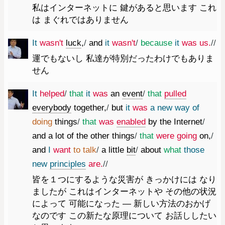
私はインターネットに 鍵があると思います これ
は まぐれではありません
It
was
n't
luck
,
/
and
it
was
n't
/
because
it
was
us.
//
運でもないし 私達が特別だったわけでもありま
せん
It
helped
/
that
it
was
an
event
/
that
pulled
everybody
together
,
/
but
it
was
a
new
way
of
doing
things
/
that
was
enabled
by
the
Internet
/
and
a
lot
of
the
other
things
/
that
were
going
on
,
/
and
I
want
to
talk
/
a
little
bit
/
about
what
those
new
principles
are.
//
皆を１つにするような災害が きっかけには なり
ましたが これはインターネットや その他の状況
によって 可能になった ― 新しい方法のおかげ
なのです この新たな原理について お話ししたい