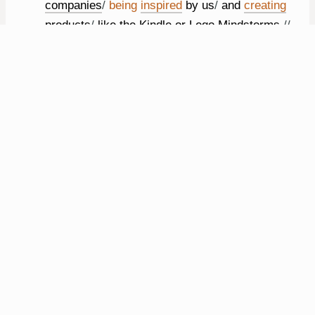
companies
/
being
inspired
by
us
/
and
creating
products
/
like
the
Kindle
or
Lego
Mindstorms.
//
彼はよく言っていました 「デモは一度成功すれ
ばいい 私達が世界に 影響を与える手段とは 私
達に刺激を受けた大企業が Kindleや レゴ マイン
ドストームのような 製品を作ることなのだか
ら」
But
today
,
/
with
the
ability
to
deploy
things
/
into
the
real
world
/
at
such
low
cost
,
/
I
'm
changing
/
the
motto
now
,
/
and
this
is
the
official
public
statement.
//
でも製品をこれほど安価に 世界に広められるよ
うになった今 ― 私はモットーを変えたいと思い
ます これは公式声明です
I
'm
officially
saying
,
/
"
Deploy
or
die.
"
//