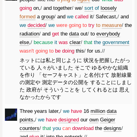
going
on
,
/
and
together
/
we
/
sort
of
loosely
formed
a
group
/
and
we
called
it
/
Safecast
,
/
and
we
decided
/
we
were
going
to
try
to
measure
/
the
radiation
/
and
get
the
data
out
/
to
everybody
else
,
/
because
it
was
clear
/
that
the
government
was
n't
going
to
be
doing
this
/
for
us.
//
ネットには私と同じように 状況を把握したがっ
ている 人々がいました そこで ゆるやかな組織
を作り 「セーフキャスト」と名付けて 放射線量
の測定や 測定データの公開を することにしまし
た 政府が そういうことを してくれるとは 思え
なかったからです
Three
years
later
,
/
we
have
16
million
data
points
,
/
we
have
designed
our
own
Geiger
counters
/
that
you
can
download
the
designs
/
and
plug
it
/
into
the
network.
//