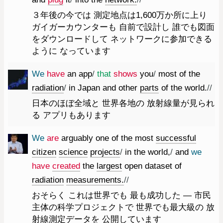
３年後の今では 測定地点は1,600万か所に上り
ガイガーカウンターも 自前で設計し 誰でも図面
をダウンロードして ネットワークに参加できる
ように なっています
We
have
an
app
/
that
shows
you
/
most
of
the
radiation
/
in
Japan
and
other
parts
of
the
world.
//
日本のほぼ全域と 世界各地の 放射線量が見られ
る アプリもあります
We
are
arguably
one
of
the
most
successful
citizen
science
projects
/
in
the
world
,
/
and
we
have
created
the
largest
open
dataset
of
radiation
measurements.
//
おそらく これは世界でも 最も成功した ― 市民
主体の科学プロジェクトで 世界でも最大級の 放
射線測定データを 公開しています