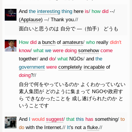
And
the
interesting
thing
here
is
/
how
did
--
/
(
Applause
)
--
/
Thank
you.
//
面白いと思うのは 自分で ―（拍手） どうも
How
did
a
bunch
of
amateurs
/
who
really
did
n't
know
/
what
we
were
doing
somehow
come
together
/
and
do
/
what
NGOs
/
and
the
government
were
completely
incapable
of
doing
?
//
自分で何をやっているのか よくわかっていない
素人集団が どのように集まって NGOや政府す
ら できなかったことを 成し遂げられたのか と
いうことです
And
I
would
suggest
/
that
this
has
something
/
to
do
with
the
Internet.
//
It
's
not
a
fluke.
//