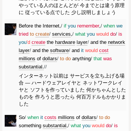
やっている人のほとんどが 今までとは違う原理
に 従っている点でした 少し説明しましょう
Before
the
Internet
,
/
if
you
remember
,
/
when
we
tried
to
create
/
services
,
/
what
you
would
do
/
is
you
'd
create
the
hardware
layer
/
and
the
network
layer
/
and
the
software
/
and
it
would
cost
millions
of
dollars
/
to
do
anything
/
that
was
substantial.
//
インターネット以前は サービスを立ち上げる場
合 ― ハードウェアレイヤと ネットワークレイ
ヤと ソフトを作っていました 何かちゃんとした
ものを 作ろうと思ったら 何百万ドルもかかりま
した
So
/
when
it
costs
millions
of
dollars
/
to
do
something
substantial
,
/
what
you
would
do
/
is