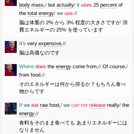
body
mass
,
/
but
actually
/
it
uses
25
percent
of
the
total
energy
/
we
use.
//
脳は体重の 2% から 3% 程度の大きさですが 消
費エネルギーの 25% を使っています
It
's
very
expensive.
//
脳は高価なのです
Where
does
the
energy
come
from.
//
Of
course
,
/
from
food.
//
そのエネルギーは何から得るか？もちろん食べ
物からです
If
we
eat
raw
food
,
/
we
can
not
release
really
/
the
energy.
//
食料をそのまま食べても あまりエネルギーには
なりません