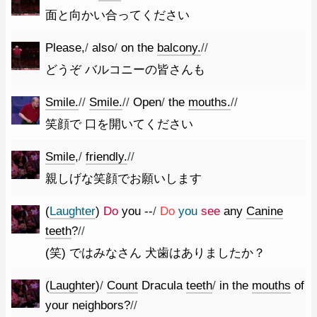
面と向かい合ってください
Please
,
/
also
/
on
the
balcony.
//
どうぞ バルコニーの皆さんも
Smile.
//
Smile.
//
Open
/
the
mouths.
//
笑顔で 口を開いてください
Smile
,
/
friendly.
//
親しげな笑顔でお願いします
(
Laughter
)
Do
you
--
/
Do
you
see
any
Canine
teeth
?
//
(笑) ではみなさん 犬歯はありましたか？
(
Laughter
)
/
Count
Dracula
teeth
/
in
the
mouths
of
your
neighbors
?
//