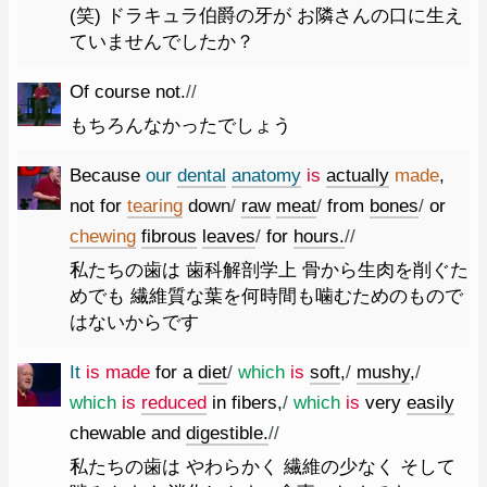
(笑) ドラキュラ伯爵の牙が お隣さんの口に生え
ていませんでしたか？
Of
course
not.
//
もちろんなかったでしょう
Because
our
dental
anatomy
is
actually
made
,
not
for
tearing
down
/
raw
meat
/
from
bones
/
or
chewing
fibrous
leaves
/
for
hours.
//
私たちの歯は 歯科解剖学上 骨から生肉を削ぐた
めでも 繊維質な葉を何時間も噛むためのもので
はないからです
It
is
made
for
a
diet
/
which
is
soft
,
/
mushy
,
/
which
is
reduced
in
fibers
,
/
which
is
very
easily
chewable
and
digestible.
//
私たちの歯は やわらかく 繊維の少なく そして