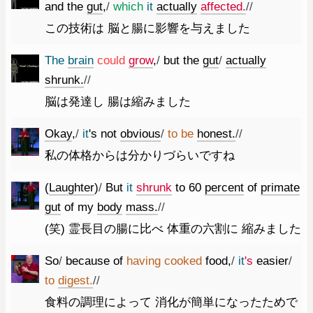
and
the
gut
,
/
which
it
actually
affected.
//
この技術は 脳と腸に影響を与えました
The
brain
could
grow
,
/
but
the
gut
/
actually
shrunk.
//
脳は発達し 腸は縮みました
Okay
,
/
it
's
not
obvious
/
to
be
honest.
//
私の体格からは分かりづらいですね
(
Laughter
)
/
But
it
shrunk
to
60
percent
of
primate
gut
of
my
body
mass.
//
(笑) 霊長目の腸に比べ 体重の六割に 縮みました
So
/
because
of
having
cooked
food
,
/
it
's
easier
/
to
digest.
//
食料の調理によって 消化が簡単になったためで