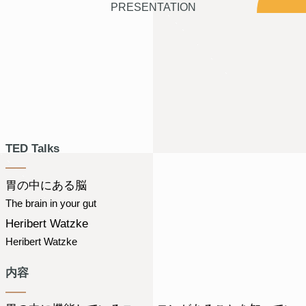
PRESENTATION
TED Talks
胃の中にある脳
The brain in your gut
Heribert Watzke
Heribert Watzke
内容