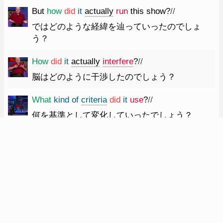
But
how
did
it
actually
run
this
show
?
//
ではどのような経緯を辿っていったのでしょ
う？
How
did
it
actually
interfere
?
//
脳はどのように干渉したのでしょう？
What
kind
of
criteria
did
it
use
?
//
何を基準として変化していったでしょう？
And
this
is
actually
taste
reward
and
energy.
//
それは味覚という報酬とエネルギーです
You
know
/
we
have
up
to
five
tastes
,
/
three
of
them
sustain
us.
//
私たちは五つの味覚がありますね その内三つが
私たちを支えています