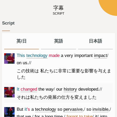
字幕
SCRIPT
Script
英/日
英語
日本語
This
technology
made
a
very
important
impact
/
on
us.
//
この技術は 私たちに非常に重要な影響を与えま
した
It
changed
the
way
/
our
history
developed.
//
それは私たちの発展の仕方を変えました
But
it
's
a
technology
so
pervasive
,
/
so
invisible
,
/
that
we
,
/
for
a
long
time
,
/
forgot
to
take
/
it
/
into