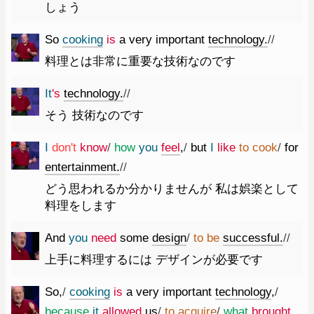
しょう
So
cooking
is
a
very
important
technology.
//
料理とは非常に重要な技術なのです
It
's
technology.
//
そう 技術なのです
I
do
n't
know
/
how
you
feel
,
/
but
I
like
to
cook
/
for
entertainment.
//
どう思われるか分かりませんが 私は娯楽として
料理をします
And
you
need
some
design
/
to
be
successful.
//
上手に料理するには デザインが必要です
So
,
/
cooking
is
a
very
important
technology
,
/
because
it
allowed
us
/
to
acquire
/
what
brought