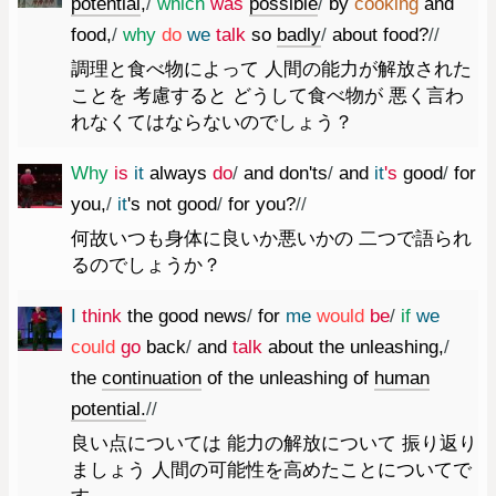
potential
,
/
which
was
possible
/
by
cooking
and
food
,
/
why
do
we
talk
so
badly
/
about
food
?
//
調理と食べ物によって 人間の能力が解放された
ことを 考慮すると どうして食べ物が 悪く言わ
れなくてはならないのでしょう？
Why
is
it
always
do
/
and
don'ts
/
and
it
's
good
/
for
you
,
/
it
's
not
good
/
for
you
?
//
何故いつも身体に良いか悪いかの 二つで語られ
るのでしょうか？
I
think
the
good
news
/
for
me
would
be
/
if
we
could
go
back
/
and
talk
about
the
unleashing
,
/
the
continuation
of
the
unleashing
of
human
potential.
//
良い点については 能力の解放について 振り返り
ましょう 人間の可能性を高めたことについてで