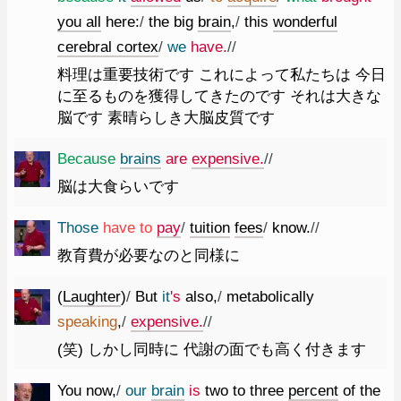
you
all
here
:
/
the
big
brain
,
/
this
wonderful
cerebral
cortex
/
we
have.
//
料理は重要技術です これによって私たちは 今日
に至るものを獲得してきたのです それは大きな
脳です 素晴らしき大脳皮質です
Because
brains
are
expensive.
//
脳は大食らいです
Those
have
to
pay
/
tuition
fees
/
know.
//
教育費が必要なのと同様に
(
Laughter
)
/
But
it
's
also
,
/
metabolically
speaking
,
/
expensive.
//
(笑) しかし同時に 代謝の面でも高く付きます
You
now
,
/
our
brain
is
two
to
three
percent
of
the