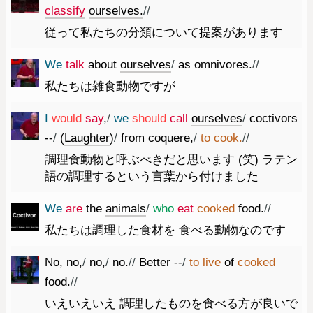
classify
ourselves.
//
従って私たちの分類について提案があります
We
talk
about
ourselves
/
as
omnivores.
//
私たちは雑食動物ですが
I
would
say
,
/
we
should
call
ourselves
/
coctivors
--
/
(
Laughter
)
/
from
coquere
,
/
to
cook.
//
調理食動物と呼ぶべきだと思います (笑) ラテン
語の調理するという言葉から付けました
We
are
the
animals
/
who
eat
cooked
food.
//
私たちは調理した食材を 食べる動物なのです
No
,
no
,
/
no
,
/
no.
//
Better
--
/
to
live
of
cooked
food.
//
いえいえいえ 調理したものを食べる方が良いで