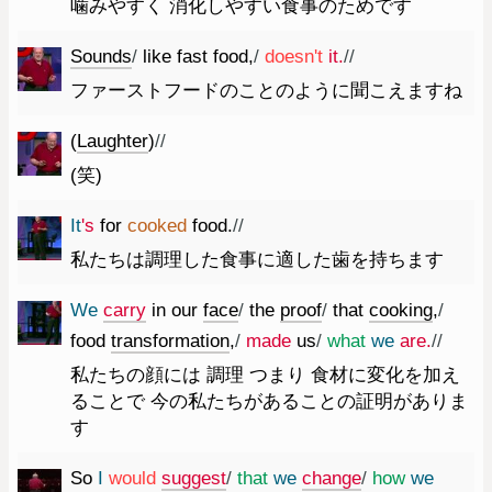
噛みやすく 消化しやすい食事のためです
Sounds
/
like
fast
food
,
/
does
n't
it.
//
ファーストフードのことのように聞こえますね
(
Laughter
)
//
(笑)
It
's
for
cooked
food.
//
私たちは調理した食事に適した歯を持ちます
We
carry
in
our
face
/
the
proof
/
that
cooking
,
/
food
transformation
,
/
made
us
/
what
we
are.
//
私たちの顔には 調理 つまり 食材に変化を加え
ることで 今の私たちがあることの証明がありま
す
So
I
would
suggest
/
that
we
change
/
how
we