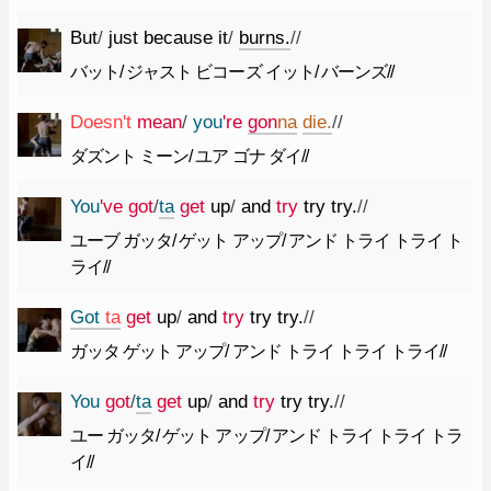
But
/
just
because
it
/
burns.
//
バット/ ジャスト ビコーズ イット/ バーンズ//
Does
n't
mean
/
you
're
gon
na
die.
//
ダズント ミーン/ ユア ゴナ ダイ//
You
've
got
/
ta
get
up
/
and
try
try
try.
//
ユーブ ガッタ/ ゲット アップ/ アンド トライ トライ ト
ライ//
Got
ta
get
up
/
and
try
try
try.
//
ガッタ ゲット アップ/ アンド トライ トライ トライ//
You
got
/
ta
get
up
/
and
try
try
try.
//
ユー ガッタ/ ゲット アップ/ アンド トライ トライ トラ
イ//