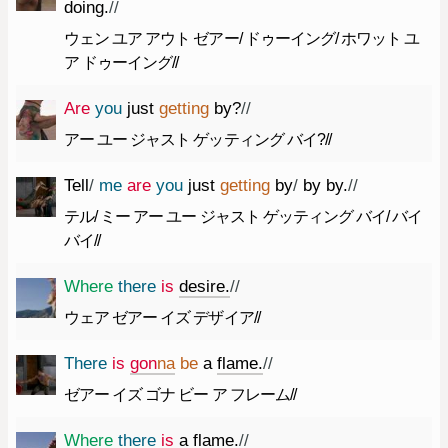
doing.
//
ウェン ユア アウト ゼアー/ ドゥーイング/ ホワット ユ
ア ドゥーイング//
Are
you
just
getting
by
?
//
アー ユー ジャスト ゲッティング バイ?//
Tell
/
me
are
you
just
getting
by
/
by
by.
//
テル/ ミー アー ユー ジャスト ゲッティング バイ/ バイ
バイ//
Where
there
is
desire.
//
ウェア ゼアー イズ デザイア//
There
is
gon
na
be
a
flame.
//
ゼアー イズ ゴナ ビー ア フレーム//
Where
there
is
a
flame.
//