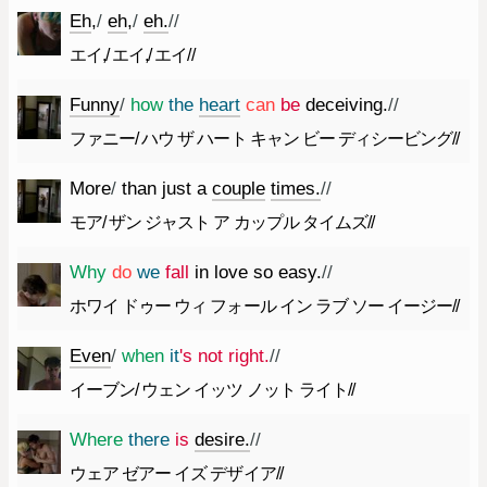
Eh
,
/
eh
,
/
eh.
//
エイ,/ エイ,/ エイ//
Funny
/
how
the
heart
can
be
deceiving.
//
ファニー/ ハウ ザ ハート キャン ビー ディシービング//
More
/
than
just
a
couple
times.
//
モア/ ザン ジャスト ア カップル タイムズ//
Why
do
we
fall
in
love
so
easy.
//
ホワイ ドゥー ウィ フォール イン ラブ ソー イージー//
Even
/
when
it
's
not
right.
//
イーブン/ ウェン イッツ ノット ライト//
Where
there
is
desire.
//
ウェア ゼアー イズ デザイア//