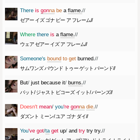
There
is
gon
na
be
a
flame.
//
ゼアー イズ ゴナ ビー ア フレーム//
Where
there
is
a
flame.
//
ウェア ゼアー イズ ア フレーム//
Someone
's
bound
to
get
burned.
//
サムワンズ バウンド トゥー ゲット バーンド//
But
/
just
because
it
/
burns.
//
バット/ ジャスト ビコーズ イット/ バーンズ//
Does
n't
mean
/
you
're
gon
na
die.
//
ダズント ミーン/ ユア ゴナ ダイ//
You
've
got
/
ta
get
up
/
and
try
try
try.
//