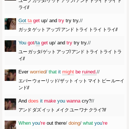
ユーブ ガッタ/ ゲット アップ/ アンド トライ トライ ト
ライ//
Got
ta
get
up
/
and
try
try
try.
//
ガッタ ゲット アップ/ アンド トライ トライ トライ//
You
got
/
ta
get
up
/
and
try
try
try.
//
ユー ガッタ/ ゲット アップ/ アンド トライ トライ トラ
イ//
Ever
worried
/
that
it
might
be
ruined.
//
エバー ウォーリッド/ ザット イット マイト ビー ルーイ
ンド//
And
does
it
make
you
wanna
cry
?
//
アンド ダズ イット メイク ユー ワナ クライ?//
When
you
're
out
there
/
doing
/
what
you
're