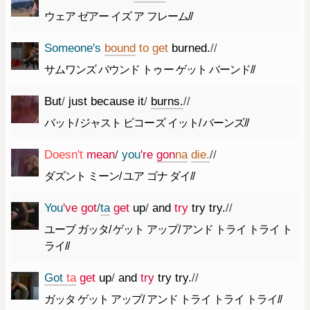
ウェア ゼアー イズ ア フレーム//
Someone
's
bound
to
get
burned.
//
サムワンズ バウンド トゥー ゲット バーンド//
But
/
just
because
it
/
burns.
//
バット/ ジャスト ビコーズ イット/ バーンズ//
Does
n't
mean
/
you
're
gon
na
die.
//
ダズント ミーン/ ユア ゴナ ダイ//
You
've
got
/
ta
get
up
/
and
try
try
try.
//
ユーブ ガッタ/ ゲット アップ/ アンド トライ トライ ト
ライ//
Got
ta
get
up
/
and
try
try
try.
//
ガッタ ゲット アップ/ アンド トライ トライ トライ//