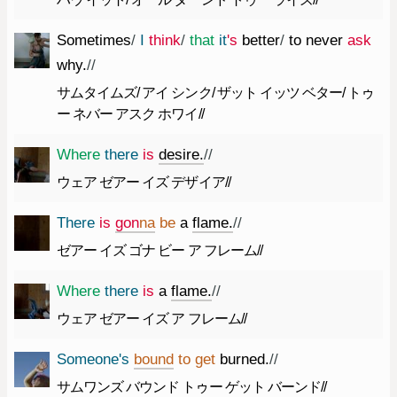
Sometimes
/
I
think
/
that
it
's
better
/
to
never
ask
why.
//
サムタイムズ/ アイ シンク/ ザット イッツ ベター/ トゥ
ー ネバー アスク ホワイ//
Where
there
is
desire.
//
ウェア ゼアー イズ デザイア//
There
is
gon
na
be
a
flame.
//
ゼアー イズ ゴナ ビー ア フレーム//
Where
there
is
a
flame.
//
ウェア ゼアー イズ ア フレーム//
Someone
's
bound
to
get
burned.
//
サムワンズ バウンド トゥー ゲット バーンド//