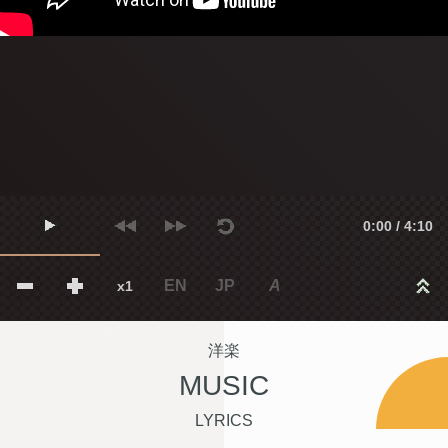
0:00 / 4:10
EN
JP
A
x1
洋楽
MUSIC
LYRICS