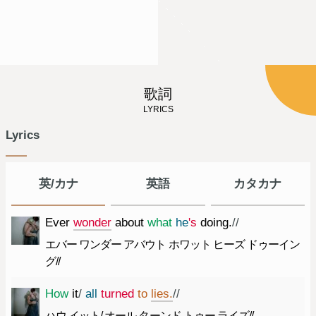
歌詞
LYRICS
Lyrics
英/カナ
英語
カタカナ
Ever
wonder
about
what
he
's
doing.
//
エバー ワンダー アバウト ホワット ヒーズ ドゥーイン
グ//
How
it
/
all
turned
to
lies.
//
ハウ イット/ オール ターンド トゥー ライズ//