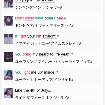
Singing
/
in
the
shower.
//
シンギング/ イン ザ シャワー//
Do
n't
care
/
what
others
say.
//
ドント ケア/ ホワット アザーズ セイ//
If
I
got
you
/
I
'm
straight.
//
イフ アイ ガット ユー/ アイム ストレイト//
You
bring
my
heart
/
to
life
yeah.
//
ユー ブリング マイ ハート/ トゥー ライフ イェア//
You
light
me
up
/
inside.
//
ユー ライト ミー アップ/ インサイド//
Like
the
4th
of
July.
//
ライク ザ フォース オブ ジュライ//