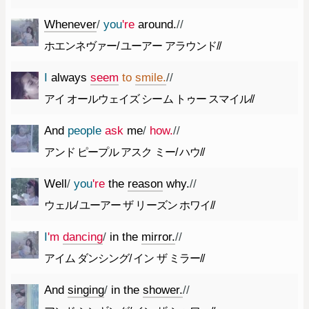
Whenever
/
you
're
around.
//
ホエンネヴァー/ ユーアー アラウンド//
I
always
seem
to
smile.
//
アイ オールウェイズ シーム トゥー スマイル//
And
people
ask
me
/
how.
//
アンド ピープル アスク ミー/ ハウ//
Well
/
you
're
the
reason
why.
//
ウェル/ ユーアー ザ リーズン ホワイ//
I
'm
dancing
/
in
the
mirror.
//
アイム ダンシング/ イン ザ ミラー//
And
singing
/
in
the
shower.
//