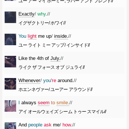
ユー アー マイ ホーミー, ラバー アンド フレンド//
Exactly
/
why.
//
イグザクトリー/ ホワイ//
You
light
me
up
/
inside.
//
ユー ライト ミー アップ/ インサイド//
Like
the
4th
of
July.
//
ライク ザ フォース オブ ジュライ//
Whenever
/
you
're
around.
//
ホエンネヴァー/ ユーアー アラウンド//
I
always
seem
to
smile.
//
アイ オールウェイズ シーム トゥー スマイル//
And
people
ask
me
/
how.
//