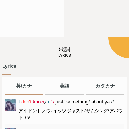
歌詞
LYRICS
Lyrics
英/カナ
英語
カタカナ
I
do
n't
know
,
/
it
's
just
/
something
/
about
ya.
//
アイ ドント ノウ,/ イッツ ジャスト/ サムシング/ アバウ
ト ヤ//