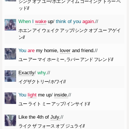
シンク オブ ユー/ ホエン アイム ゴーイング トゥー ベ
ッド//
When
I
wake
up
/
think
of
you
again.
//
ホエン アイ ウェイク アップ/ シンク オブ ユー アゲイ
ン//
You
are
my
homie
,
lover
and
friend.
//
ユー アー マイ ホーミー, ラバー アンド フレンド//
Exactly
/
why.
//
イグザクトリー/ ホワイ//
You
light
me
up
/
inside.
//
ユー ライト ミー アップ/ インサイド//
Like
the
4th
of
July.
//
ライク ザ フォース オブ ジュライ//