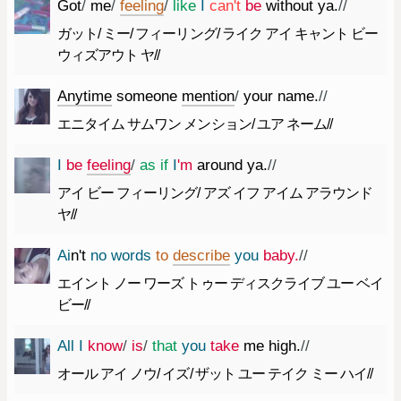
Got
/
me
/
feeling
/
like
I
ca
n't
be
without
ya.
//
ガット/ ミー/ フィーリング/ ライク アイ キャント ビー
ウィズアウト ヤ//
Anytime
someone
mention
/
your
name.
//
エニタイム サムワン メンション/ ユア ネーム//
I
be
feeling
/
as
if
I
'm
around
ya.
//
アイ ビー フィーリング/ アズ イフ アイム アラウンド
ヤ//
Ai
n't
no
words
to
describe
you
baby.
//
エイント ノー ワーズ トゥー ディスクライブ ユー ベイ
ビー//
All
I
know
/
is
/
that
you
take
me
high.
//
オール アイ ノウ/ イズ/ ザット ユー テイク ミー ハイ//