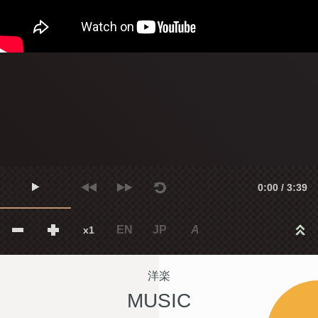
0:00 / 3:39
EN
JP
A
x1
洋楽
MUSIC