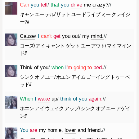
Can
you
tell
/
that
you
drive
me
crazy
?
//
キャン ユー テル/ ザット ユー ドライブ ミー クレイジ
ー?//
Cause
/
I
ca
n't
get
you
out
/
my
mind.
//
コーズ/ アイ キャント ゲット ユー アウト/ マイ マイン
ド//
Think
of
you
/
when
I
'm
going
to
bed.
//
シンク オブ ユー/ ホエン アイム ゴーイング トゥー ベ
ッド//
When
I
wake
up
/
think
of
you
again.
//
ホエン アイ ウェイク アップ/ シンク オブ ユー アゲイ
ン//
You
are
my
homie
,
lover
and
friend.
//