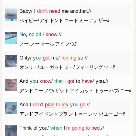
Baby
/
I
do
n't
need
me
another.
//
ベイビー/ アイ ドント ニード ミー アナザー//
No
,
no
all
I
know.
//
ノー, ノー オール アイ ノウ//
Only
/
you
got
me
/
feeling
so.
//
オンリー/ ユー ガット ミー/ フィーリング ソー//
And
you
know
/
that
I
got
to
have
/
you.
//
アンド ユー ノウ/ ザット アイ ガット トゥー ハブ/ ユー//
And
I
do
n't
plan
to
let
/
you
go.
//
アンド アイ ドント プラン トゥー レット/ ユー ゴー//
Think
of
you
/
when
I
'm
going
to
bed.
//