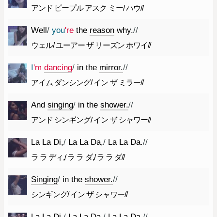
アンド ピープル アスク ミー/ ハウ//
Well
/
you
're
the
reason
why.
//
ウェル/ ユーアー ザ リーズン ホワイ//
I
'm
dancing
/
in
the
mirror.
//
アイム ダンシング/ イン ザ ミラー//
And
singing
/
in
the
shower.
//
アンド シンギング/ イン ザ シャワー//
La
La
Di
,
/
La
La
Da
,
/
La
La
Da.
//
ラ ラ ディ,/ ラ ラ ダ,/ ラ ラ ダ//
Singing
/
in
the
shower.
//
シンギング/ イン ザ シャワー//
La
La
Di
,
/
La
La
Da
,
/
La
La
Da.
//