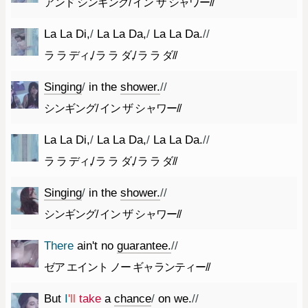
アンド シンギング/ イン ザ シャワー//
La
La
Di
,
/
La
La
Da
,
/
La
La
Da.
//
ラ ラ ディ,/ ラ ラ ダ,/ ラ ラ ダ//
Singing
/
in
the
shower.
//
シンギング/ イン ザ シャワー//
La
La
Di
,
/
La
La
Da
,
/
La
La
Da.
//
ラ ラ ディ,/ ラ ラ ダ,/ ラ ラ ダ//
Singing
/
in
the
shower.
//
シンギング/ イン ザ シャワー//
There
ai
n't
no
guarantee.
//
ゼア エイント ノー ギャランティー//
But
I
'll
take
a
chance
/
on
we.
//