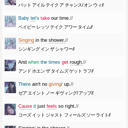
バット アイル テイク ア チャンス/ オン ウィ//
Baby
let
's
take
our
time.
//
ベイビー レッツ テイク アワー タイム//
Singing
in
the
shower.
//
シンギング イン ザ シャワー//
And
when
the
times
get
rough.
//
アンド ホエン ザ タイムズ ゲット ラフ//
There
ai
n't
no
giving
/
up.
//
ゼア エイント ノー ギヴィング/ アップ//
Cause
it
just
feels
so
right.
//
コーズ イット ジャスト フィールズ ソー ライト//