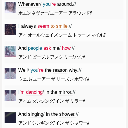
Whenever
/
you
're
around.
//
ホエンネヴァー/ ユーアー アラウンド//
I
always
seem
to
smile.
//
アイ オールウェイズ シーム トゥー スマイル//
And
people
ask
me
/
how.
//
アンド ピープル アスク ミー/ ハウ//
Well
/
you
're
the
reason
why.
//
ウェル/ ユーアー ザ リーズン ホワイ//
I
'm
dancing
/
in
the
mirror.
//
アイム ダンシング/ イン ザ ミラー//
And
singing
/
in
the
shower.
//
アンド シンギング/ イン ザ シャワー//