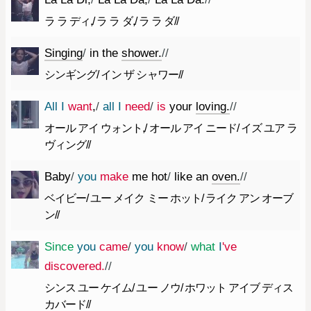
ラ ラ ディ,/ ラ ラ ダ,/ ラ ラ ダ//
Singing
/
in
the
shower.
//
シンギング/ イン ザ シャワー//
All
I
want
,
/
all
I
need
/
is
your
loving.
//
オール アイ ウォント,/ オール アイ ニード/ イズ ユア ラ
ヴィング//
Baby
/
you
make
me
hot
/
like
an
oven.
//
ベイビー/ ユー メイク ミー ホット/ ライク アン オーブ
ン//
Since
you
came
/
you
know
/
what
I
've
discovered.
//
シンス ユー ケイム/ ユー ノウ/ ホワット アイブ ディス
カバード//